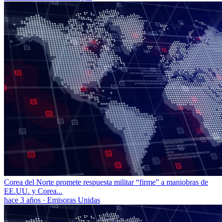
Corea del Norte promete respuesta militar “firme” a maniobras de
EE.UU. y Corea...
hace 3 años
·
Emisoras Unidas