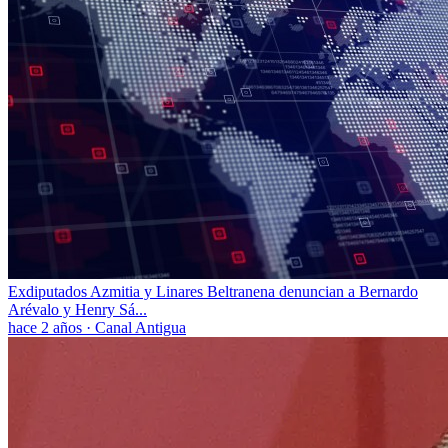
Exdiputados Azmitia y Linares Beltranena denuncian a Bernardo
Arévalo y Henry Sá...
hace 2 años
·
Canal Antigua