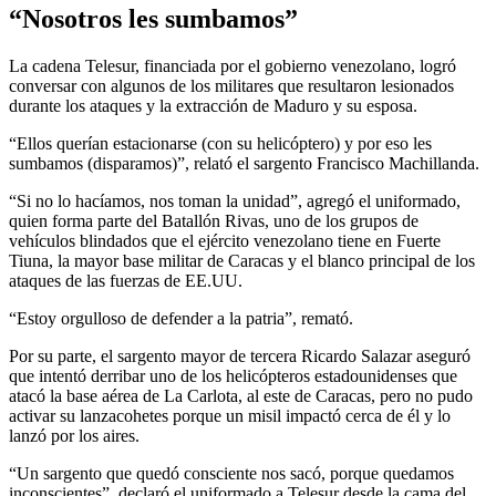
“Nosotros les sumbamos”
La cadena Telesur, financiada por el gobierno venezolano, logró
conversar con algunos de los militares que resultaron lesionados
durante los ataques y la extracción de Maduro y su esposa.
“Ellos querían estacionarse (con su helicóptero) y por eso les
sumbamos (disparamos)”, relató el sargento Francisco Machillanda.
“Si no lo hacíamos, nos toman la unidad”, agregó el uniformado,
quien forma parte del Batallón Rivas, uno de los grupos de
vehículos blindados que el ejército venezolano tiene en Fuerte
Tiuna, la mayor base militar de Caracas y el blanco principal de los
ataques de las fuerzas de EE.UU.
“Estoy orgulloso de defender a la patria”, remató.
Por su parte, el sargento mayor de tercera Ricardo Salazar aseguró
que intentó derribar uno de los helicópteros estadounidenses que
atacó la base aérea de La Carlota, al este de Caracas, pero no pudo
activar su lanzacohetes porque un misil impactó cerca de él y lo
lanzó por los aires.
“Un sargento que quedó consciente nos sacó, porque quedamos
inconscientes”, declaró el uniformado a Telesur desde la cama del