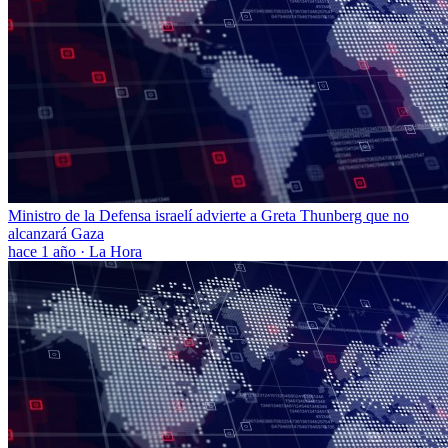
Ministro de la Defensa israelí advierte a Greta Thunberg que no
alcanzará Gaza
hace 1 año
·
La Hora