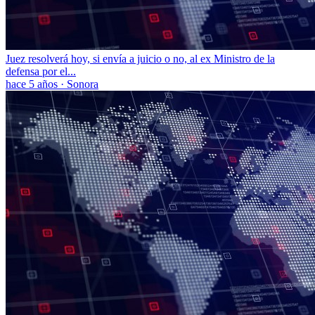
Juez resolverá hoy, si envía a juicio o no, al ex Ministro de la
defensa por el...
hace 5 años
·
Sonora