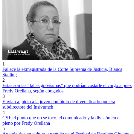
1
Fallece la exmagistrada de la Corte Suprema de Justicia, Blanca
Stalling
2
Estas son las “faltas gravísimas” que podrían costarle el cargo al juez
Fredy Orellana, según abogados
3
Envían a juicio a la joven con título de diversificado que era
subdirectora del Insivumeh
4
CSJ: el punto que no se tocó, el comunicado y la división en el
pleno por Fredy Orellana
5
Agenda rica en cultura y gratuita en el Festival de Barrilete Gigante