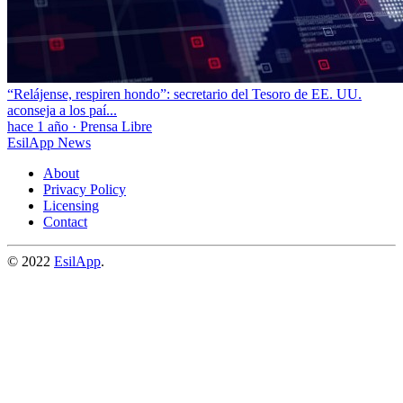
“Relájense, respiren hondo”: secretario del Tesoro de EE. UU.
aconseja a los paí...
hace 1 año
·
Prensa Libre
EsilApp News
About
Privacy Policy
Licensing
Contact
© 2022
EsilApp
.