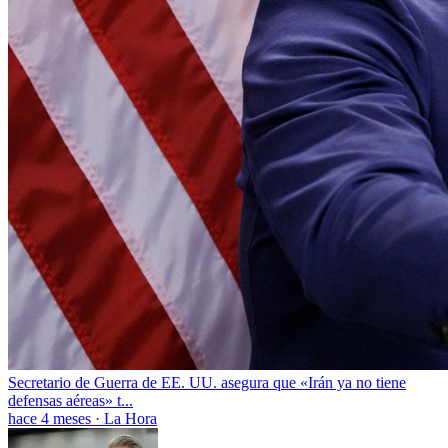
Secretario de Guerra de EE. UU. asegura que «Irán ya no tiene
defensas aéreas» t...
hace 4 meses
·
La Hora