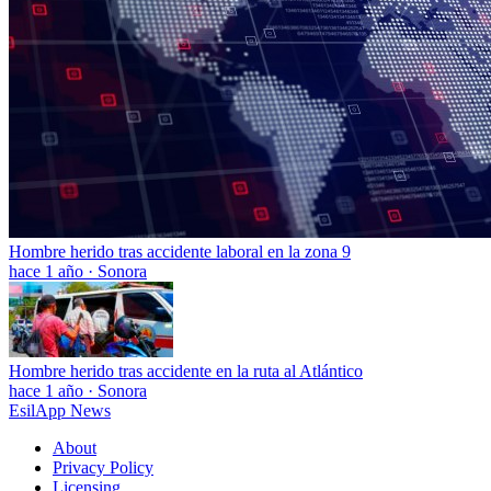
Hombre herido tras accidente laboral en la zona 9
hace 1 año
·
Sonora
Hombre herido tras accidente en la ruta al Atlántico
hace 1 año
·
Sonora
EsilApp News
About
Privacy Policy
Licensing