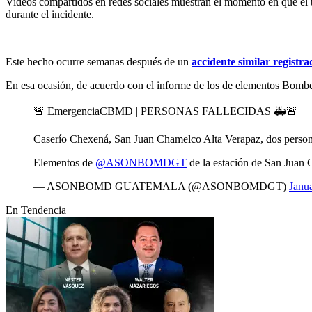
Videos compartidos en redes sociales muestran el momento en que el tr
durante el incidente.
Este hecho ocurre semanas después de un
accidente similar registr
En esa ocasión, de acuerdo con el informe de los de elementos Bombero
🚨 EmergenciaCBMD | PERSONAS FALLECIDAS 🚑🚨
Caserío Chexená, San Juan Chamelco Alta Verapaz, dos persona
Elementos de
@ASONBOMDGT
de la estación de San Jua
— ASONBOMD GUATEMALA (@ASONBOMDGT)
Janu
En Tendencia