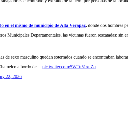
abajador es encontrado y extraído de la tierra por personas de la loca
ado en el mismo de municipio de Alta Verapaz
,
donde dos hombres perd
s Municipales Departamentales, las víctimas fueron rescatadas; sin emb
s de sexo masculino quedan soterrados cuando se encontraban laborando
n Chamelco a bordo de…
pic.twitter.com/5WTu51xuZq
ary 22, 2026