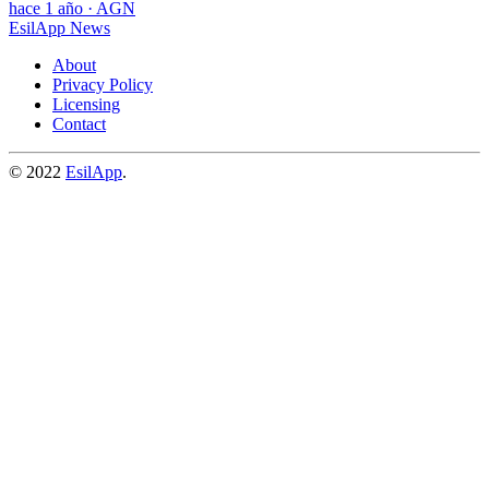
hace 1 año
·
AGN
EsilApp News
About
Privacy Policy
Licensing
Contact
© 2022
EsilApp
.