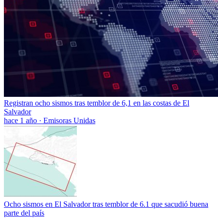
Registran ocho sismos tras temblor de 6,1 en las costas de El
Salvador
hace 1 año
·
Emisoras Unidas
Ocho sismos en El Salvador tras temblor de 6.1 que sacudió buena
parte del país