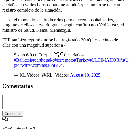
de daños en varios barrios, aunque admitió que aún no se tiene un
registro completo de la situación.
Hasta el momento, cuatro heridos permanecen hospitalizados,
ninguno de ellos en estado grave, según confirmaron Yerlikaya y el
ministro de Salud, Kemal Memisoglu.
EFE también reportó que se han registrado 20 réplicas, cinco de
ellas con una magnitud superior a 4.
Sismo 6.0 en Turquía 🇹🇷 deja daños
#Balikesir
#earthquake
#terremoto
#Turkey
#ULTIMAHORA
#
pic.twitter.com/his36oBUc7
— KL Videos (@KL_Videos)
August 10, 2025
Comentarios
Comentar
¿Qué opinas hoy?