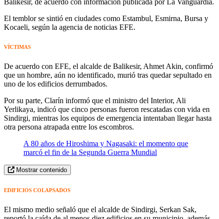
Balikesir, de acuerdo con información publicada por La Vanguardia.
El temblor se sintió en ciudades como Estambul, Esmirna, Bursa y
Kocaeli, según la agencia de noticias EFE.
VÍCTIMAS
De acuerdo con EFE, el alcalde de Balikesir, Ahmet Akin, confirmó
que un hombre, aún no identificado, murió tras quedar sepultado en
uno de los edificios derrumbados.
Por su parte, Clarín informó que el ministro del Interior, Ali
Yerlikaya, indicó que cinco personas fueron rescatadas con vida en
Sindirgi, mientras los equipos de emergencia intentaban llegar hasta
otra persona atrapada entre los escombros.
A 80 años de Hiroshima y Nagasaki: el momento que
marcó el fin de la Segunda Guerra Mundial
Mostrar contenido
EDIFICIOS COLAPSADOS
El mismo medio señaló que el alcalde de Sindirgi, Serkan Sak,
reportó la caída de al menos diez edificios en su municipio, además