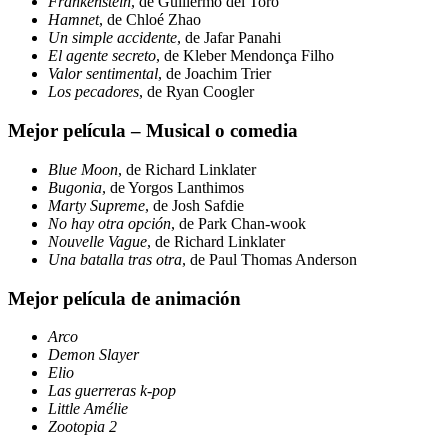
Frankenstein
, de Guillermo del Toro
Hamnet
, de Chloé Zhao
Un simple accidente
, de Jafar Panahi
El agente secreto
, de Kleber Mendonça Filho
Valor sentimental
, de Joachim Trier
Los pecadores
, de Ryan Coogler
Mejor película – Musical o comedia
Blue Moon
, de Richard Linklater
Bugonia
, de Yorgos Lanthimos
Marty Supreme
, de Josh Safdie
No hay otra opción
, de Park Chan-wook
Nouvelle Vague
, de Richard Linklater
Una batalla tras otra
, de Paul Thomas Anderson
Mejor película de animación
Arco
Demon Slayer
Elio
Las guerreras k-pop
Little Amélie
Zootopia 2