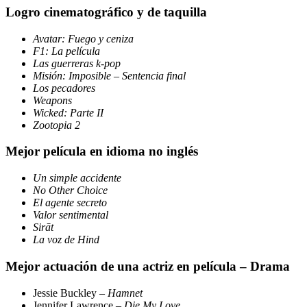
Logro cinematográfico y de taquilla
Avatar: Fuego y ceniza
F1: La película
Las guerreras k-pop
Misión: Imposible – Sentencia final
Los pecadores
Weapons
Wicked: Parte II
Zootopia 2
Mejor película en idioma no inglés
Un simple accidente
No Other Choice
El agente secreto
Valor sentimental
Sirāt
La voz de Hind
Mejor actuación de una actriz en película – Drama
Jessie Buckley –
Hamnet
Jennifer Lawrence –
Die My Love