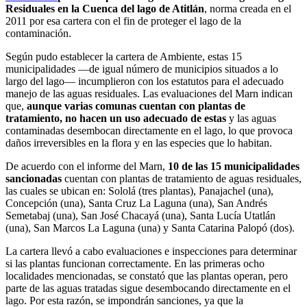
Residuales en la Cuenca del lago de Atitlán
, norma creada en el
2011 por esa cartera con el fin de proteger el lago de la
contaminación.
Según pudo establecer la cartera de Ambiente, estas 15
municipalidades —de igual número de municipios situados a lo
largo del lago— incumplieron con los estatutos para el adecuado
manejo de las aguas residuales. Las evaluaciones del Marn indican
que,
aunque varias comunas cuentan con plantas de
tratamiento, no hacen un uso adecuado de estas
y las aguas
contaminadas desembocan directamente en el lago, lo que provoca
daños irreversibles en la flora y en las especies que lo habitan.
De acuerdo con el informe del Marn,
10 de las 15 municipalidades
sancionadas
cuentan con plantas de tratamiento de aguas residuales,
las cuales se ubican en: Sololá (tres plantas), Panajachel (una),
Concepción (una), Santa Cruz La Laguna (una), San Andrés
Semetabaj (una), San José Chacayá (una), Santa Lucía Utatlán
(una), San Marcos La Laguna (una) y Santa Catarina Palopó (dos).
La cartera llevó a cabo evaluaciones e inspecciones para determinar
si las plantas funcionan correctamente. En las primeras ocho
localidades mencionadas, se constató que las plantas operan, pero
parte de las aguas tratadas sigue desembocando directamente en el
lago. Por esta razón, se impondrán sanciones, ya que la