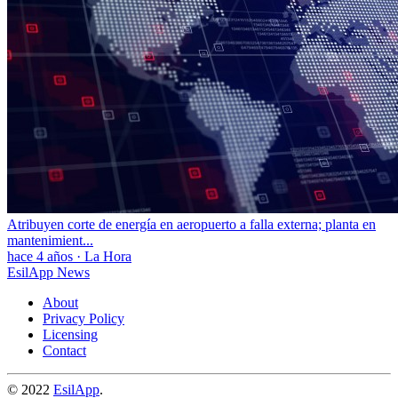
Atribuyen corte de energía en aeropuerto a falla externa; planta en
mantenimient...
hace 4 años
·
La Hora
EsilApp News
About
Privacy Policy
Licensing
Contact
© 2022
EsilApp
.