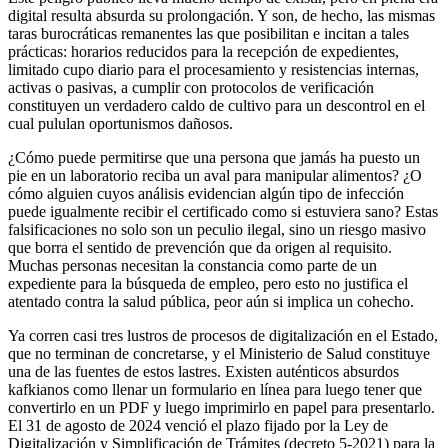
digital resulta absurda su prolongación. Y son, de hecho, las mismas
taras burocráticas remanentes las que posibilitan e incitan a tales
prácticas: horarios reducidos para la recepción de expedientes,
limitado cupo diario para el procesamiento y resistencias internas,
activas o pasivas, a cumplir con protocolos de verificación
constituyen un verdadero caldo de cultivo para un descontrol en el
cual pululan oportunismos dañosos.
¿Cómo puede permitirse que una persona que jamás ha puesto un
pie en un laboratorio reciba un aval para manipular alimentos? ¿O
cómo alguien cuyos análisis evidencian algún tipo de infección
puede igualmente recibir el certificado como si estuviera sano? Estas
falsificaciones no solo son un peculio ilegal, sino un riesgo masivo
que borra el sentido de prevención que da origen al requisito.
Muchas personas necesitan la constancia como parte de un
expediente para la búsqueda de empleo, pero esto no justifica el
atentado contra la salud pública, peor aún si implica un cohecho.
Ya corren casi tres lustros de procesos de digitalización en el Estado,
que no terminan de concretarse, y el Ministerio de Salud constituye
una de las fuentes de estos lastres. Existen auténticos absurdos
kafkianos como llenar un formulario en línea para luego tener que
convertirlo en un PDF y luego imprimirlo en papel para presentarlo.
El 31 de agosto de 2024 venció el plazo fijado por la Ley de
Digitalización y Simplificación de Trámites (decreto 5-2021) para la