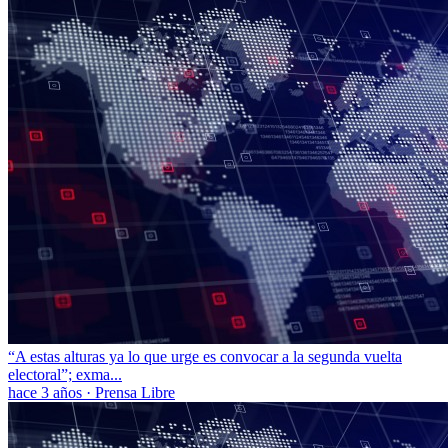
“A estas alturas ya lo que urge es convocar a la segunda vuelta
electoral”; exma...
hace 3 años
·
Prensa Libre