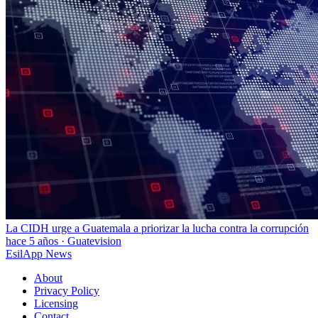
La CIDH urge a Guatemala a priorizar la lucha contra la corrupción
hace 5 años
·
Guatevision
EsilApp News
About
Privacy Policy
Licensing
Contact