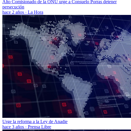
Alto Comisionado de la ONU urge a Consuelo Porras detener
persecución
hace 2 años
·
La Hora
Urge la reforma a la Ley de Anadie
hace 3 años
·
Prensa Libre