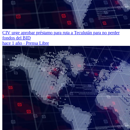
CIV urge aprobar préstamo para ruta a Teculután para no perder
fondos del BID
hace 1 año
·
Prensa Libre