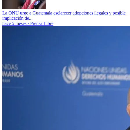
La ONU urge a Guatemala esclarecer adopciones ilegales y posible
implicación de...
hace 5 meses
·
Prensa Libre