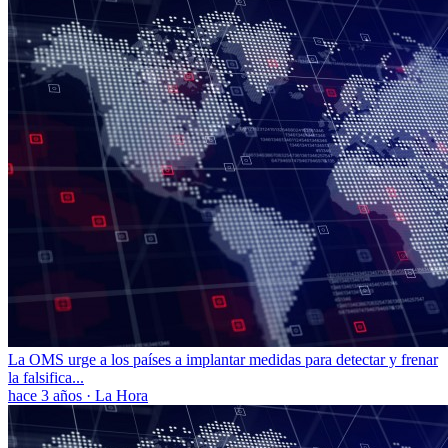
La OMS urge a los países a implantar medidas para detectar y frenar
la falsifica...
hace 3 años
·
La Hora