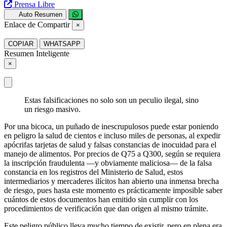
Prensa Libre
Auto Resumen
Enlace de Compartir
×
COPIAR
WHATSAPP
Resumen Inteligente
×
Estas falsificaciones no solo son un peculio ilegal, sino
un riesgo masivo.
Por una bicoca, un puñado de inescrupulosos puede estar poniendo
en peligro la salud de cientos e incluso miles de personas, al expedir
apócrifas tarjetas de salud y falsas constancias de inocuidad para el
manejo de alimentos. Por precios de Q75 a Q300, según se requiera
la inscripción fraudulenta —y obviamente maliciosa— de la falsa
constancia en los registros del Ministerio de Salud, estos
intermediarios y mercaderes ilícitos han abierto una inmensa brecha
de riesgo, pues hasta este momento es prácticamente imposible saber
cuántos de estos documentos han emitido sin cumplir con los
procedimientos de verificación que dan origen al mismo trámite.
Este peligro público lleva mucho tiempo de existir, pero en plena era