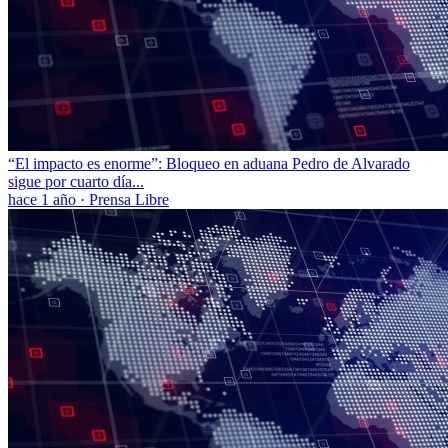
“El impacto es enorme”: Bloqueo en aduana Pedro de Alvarado
sigue por cuarto día...
hace 1 año
·
Prensa Libre