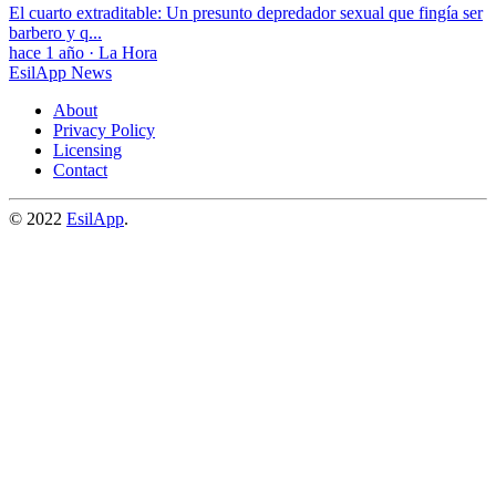
El cuarto extraditable: Un presunto depredador sexual que fingía ser
barbero y q...
hace 1 año
·
La Hora
EsilApp News
About
Privacy Policy
Licensing
Contact
© 2022
EsilApp
.