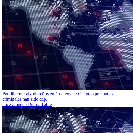
Pandilleros salvadoreños en Guatemala: Cuántos presuntos
criminales han sido cap...
hace 2 años
·
Prensa Libre