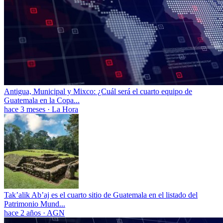
Antigua, Municipal y Mixco: ¿Cuál será el cuarto equipo de
Guatemala en la Copa...
hace 3 meses
·
La Hora
Tak’alik Ab’aj es el cuarto sitio de Guatemala en el listado del
Patrimonio Mund...
hace 2 años
·
AGN