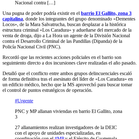
Nacional contra […]
Una pugna de poder podría existir en el
barrio El Gallito, zona 3
capitalina
, donde los integrantes del grupo denominado «Dementes
Locos», de la Mara Salvatrucha, buscan desplazar a la histórica
estructura criminal «Los Caradura» y adueñarse del mercado de la
venta de droga, dijo a La Hora un agente de la División Nacional
contra el Desarrollo Criminal de las Pandillas (Dipanda) de la
Policía Nacional Civil (PNC).
Recordó que las recientes acciones policiales en el barrio son
seguimiento directo a dos incursiones clave realizadas el año pasado.
Detalló que el conflicto entre ambos grupos delincuenciales escaló
de forma definitiva tras el asesinato del líder de «Los Caradura» en
un edificio médico, hecho que la MS aprovechó para buscar tomar
el control de puntos estratégicos de operación.
#Urgente
PNC y MP allanan viviendas en barrio El Gallito, zona
3
27 allanamientos realizan investigadores de la DEIC
con el apoyo de unidades especializadas, en
coordinación con el
#MP
y el Ejército de Guatemala.