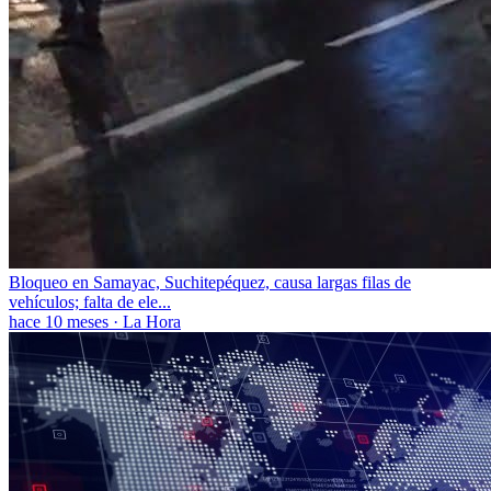
Bloqueo en Samayac, Suchitepéquez, causa largas filas de
vehículos; falta de ele...
hace 10 meses
·
La Hora