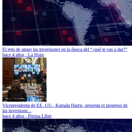
El reto de atraer las inversiones en la época del “¿qué te vas a dar?”
hace 4 años
·
La Hora
Vicepresidenta de EE. UU., Kamala Harris, presenta el progreso de
las inversione...
hace 4 años
·
Prensa Libre