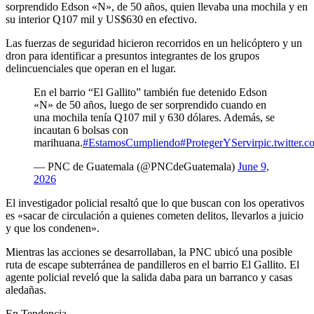
sorprendido Edson «N», de 50 años, quien llevaba una mochila y en
su interior Q107 mil y US$630 en efectivo.
Las fuerzas de seguridad hicieron recorridos en un helicóptero y un
dron para identificar a presuntos integrantes de los grupos
delincuenciales que operan en el lugar.
En el barrio “El Gallito” también fue detenido Edson
«N» de 50 años, luego de ser sorprendido cuando en
una mochila tenía Q107 mil y 630 dólares. Además, se
incautan 6 bolsas con
marihuana.
#EstamosCumpliendo
#ProtegerYServir
pic.twitte
— PNC de Guatemala (@PNCdeGuatemala)
June 9,
2026
El investigador policial resaltó que lo que buscan con los operativos
es «sacar de circulación a quienes cometen delitos, llevarlos a juicio
y que los condenen».
Mientras las acciones se desarrollaban, la PNC ubicó una posible
ruta de escape subterránea de pandilleros en el barrio El Gallito. El
agente policial reveló que la salida daba para un barranco y casas
aledañas.
En Tendencia