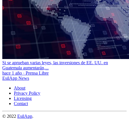
Si se aprueban varias leyes, las inversiones de EE. UU. en
Guatemala aumentarán,...
hace 1 año
·
Prensa Libre
EsilApp News
About
Privacy Policy
Licensing
Contact
© 2022
EsilApp
.