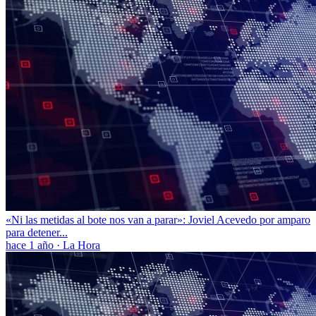
«Ni las metidas al bote nos van a parar»: Joviel Acevedo por amparo
para detener...
hace 1 año
·
La Hora