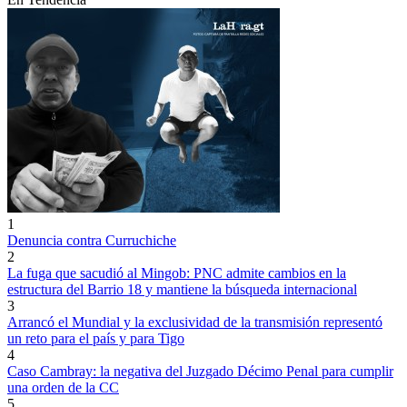
1
Denuncia contra Curruchiche
2
La fuga que sacudió al Mingob: PNC admite cambios en la
estructura del Barrio 18 y mantiene la búsqueda internacional
3
Arrancó el Mundial y la exclusividad de la transmisión representó
un reto para el país y para Tigo
4
Caso Cambray: la negativa del Juzgado Décimo Penal para cumplir
una orden de la CC
5