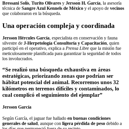
Bressani Solís
,
Turito Olivares
y
Jersson H. García
, la asesoría
técnica de
Sangre Azul Kennels de México
y el apoyo de
vecinos
que colaboraron en la búsqueda.
Una operación compleja y coordinada
Jersson Hércules García
, especialista en conservación y fauna
silvestre de
J-Herpetología Consultoría y Capacitación
, quien
participó en el operativo, explica a
Prensa Libre
que la misión fue
meticulosamente planificada para garantizar la seguridad de todos
los involucrados.
“Se realizó una búsqueda exhaustiva en áreas
estratégicas, priorizando zonas que podrían ser
hábitat potencial del animal. Recorremos unos
32
kilómetros
en terrenos difíciles y contaminados, lo
cual complicó el seguimiento del ejemplar”
Jersson García
Según García, el jaguar fue hallado
en buenas condiciones
generales de salud
, aunque con
ligera pérdida de peso
debido a
los días que permaneció fuera de su recinto.