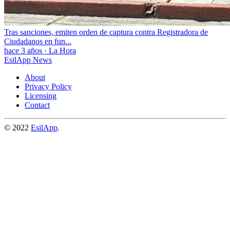
Tras sanciones, emiten orden de captura contra Registradora de
Ciudadanos en fun...
hace 3 años
·
La Hora
EsilApp News
About
Privacy Policy
Licensing
Contact
© 2022
EsilApp
.