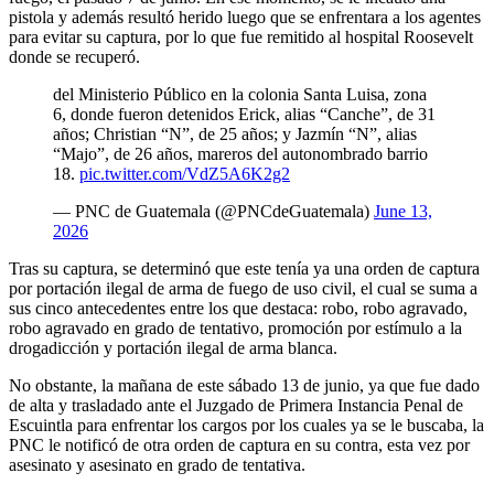
pistola y además resultó herido luego que se enfrentara a los agentes
para evitar su captura, por lo que fue remitido al hospital Roosevelt
donde se recuperó.
del Ministerio Público en la colonia Santa Luisa, zona
6, donde fueron detenidos Erick, alias “Canche”, de 31
años; Christian “N”, de 25 años; y Jazmín “N”, alias
“Majo”, de 26 años, mareros del autonombrado barrio
18.
pic.twitter.com/VdZ5A6K2g2
— PNC de Guatemala (@PNCdeGuatemala)
June 13,
2026
Tras su captura, se determinó que este tenía ya una orden de captura
por portación ilegal de arma de fuego de uso civil, el cual se suma a
sus cinco antecedentes entre los que destaca: robo, robo agravado,
robo agravado en grado de tentativo, promoción por estímulo a la
drogadicción y portación ilegal de arma blanca.
No obstante, la mañana de este sábado 13 de junio, ya que fue dado
de alta y trasladado ante el Juzgado de Primera Instancia Penal de
Escuintla para enfrentar los cargos por los cuales ya se le buscaba, la
PNC le notificó de otra orden de captura en su contra, esta vez por
asesinato y asesinato en grado de tentativa.