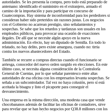
autoridades. Se les presenta la compra, pero todo está preparado de
antemano: identificado el suministro en el extranjero, armado el
camino de la importación y para participar en concurso de
Guatecompras. Hay sistema de inconformidad para los perdedores si
consideran haber sido preteridos sin razones justas. Los negocios
con el Gobierno no acarrean prestigio, sino señalamientos y
sospechas. Se sabe que los retardos y tardanzas son usuales en los
empleados públicos, para provocar una ocasión de exacciones
ilegales. De allí que se necesite algún apoyo en la nueva
administración. En efecto, hay un diputado de Semilla. En todo lo
relatado, no hay delito, pero existe amargura, cuando no: tirria
contra los nuevos abastecedores del Estado.
También se recurre a compras directas cuando el funcionario se
arriesga, conocedor del nuevo orden surgido en elecciones. En este
último caso, se necesita alguna consideración de la Contraloría
General de Cuentas, por lo que señalar parentesco entre altas
autoridades de esa oficina con los empresarios levanta sospechas. Se
señala a un subcontrolador. Tal vez no haya colusión, pero sí está
aceitada la bisagra y listo el picaporte para conseguir el
desvanecimiento.
Una empresa en la misma dirección, una modesta casa que vende
chocobananos además de facilitar las oficinas de contadores, sirve
para revelar que se han hecho negocios por Q38.8 millones con los