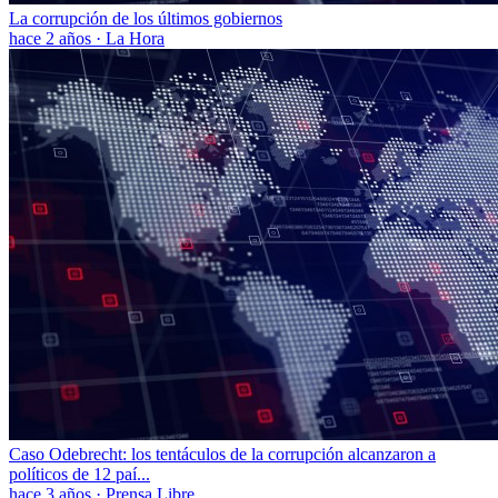
La corrupción de los últimos gobiernos
hace 2 años
·
La Hora
Caso Odebrecht: los tentáculos de la corrupción alcanzaron a
políticos de 12 paí...
hace 3 años
·
Prensa Libre