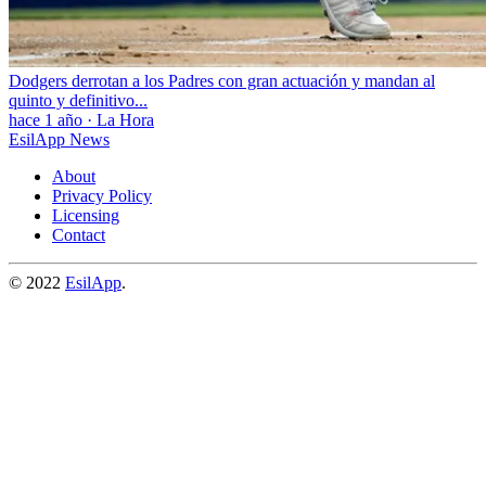
Dodgers derrotan a los Padres con gran actuación y mandan al
quinto y definitivo...
hace 1 año
·
La Hora
EsilApp News
About
Privacy Policy
Licensing
Contact
© 2022
EsilApp
.