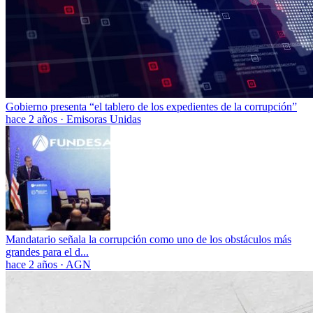
Gobierno presenta “el tablero de los expedientes de la corrupción”
hace 2 años
·
Emisoras Unidas
Mandatario señala la corrupción como uno de los obstáculos más
grandes para el d...
hace 2 años
·
AGN