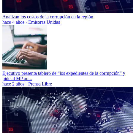
Analizan los costos de la corrupción en la región
hace 4 años
·
Emisoras Unidas
Ejecutivo presenta tablero de “los expedientes de la corrupción” y
pide al MP qu...
hace 2 años
·
Prensa Libre