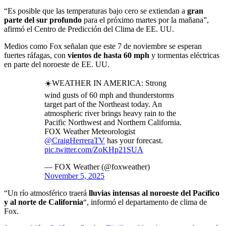
“Es posible que las temperaturas bajo cero se extiendan a
gran
parte del sur profundo
para el próximo martes por la mañana”,
afirmó el Centro de Predicción del Clima de EE. UU.
Medios como Fox señalan que este 7 de noviembre se esperan
fuertes ráfagas, con
vientos de hasta 60 mph
y tormentas eléctricas
en parte del noroeste de EE. UU.
☀️WEATHER IN AMERICA: Strong
wind gusts of 60 mph and thunderstorms
target part of the Northeast today. An
atmospheric river brings heavy rain to the
Pacific Northwest and Northern California.
FOX Weather Meteorologist
@CraigHerreraTV
has your forecast.
pic.twitter.com/ZoKHp21SUA
— FOX Weather (@foxweather)
November 5, 2025
“Un río atmosférico traerá
lluvias intensas al noroeste del Pacífico
y al norte de California
“, informó el departamento de clima de
Fox.