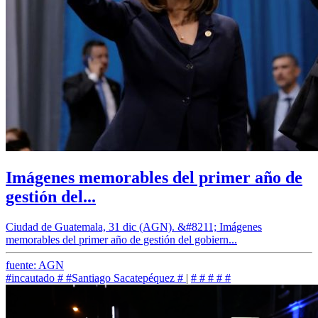
Imágenes memorables del primer año de
gestión del...
Ciudad de Guatemala, 31 dic (AGN). &#8211; Imágenes
memorables del primer año de gestión del gobiern...
fuente: AGN
#incautado
#
#Santiago Sacatepéquez
#
|
#
#
#
#
#