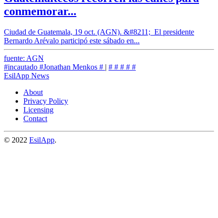
conmemorar...
Ciudad de Guatemala, 19 oct. (AGN). &#8211; El presidente
Bernardo Arévalo participó este sábado en...
fuente: AGN
#incautado
#Jonathan Menkos
#
|
#
#
#
#
#
EsilApp News
About
Privacy Policy
Licensing
Contact
© 2022
EsilApp
.