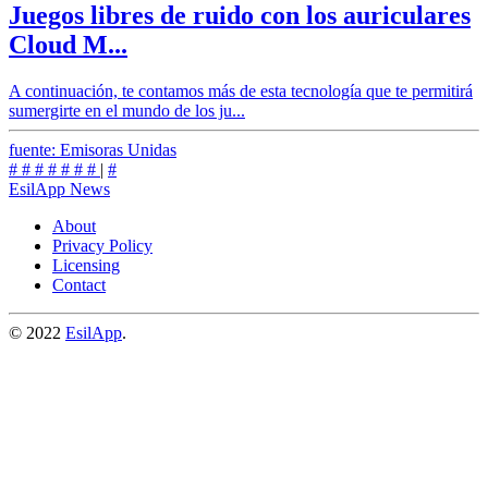
Juegos libres de ruido con los auriculares
Cloud M...
A continuación, te contamos más de esta tecnología que te permitirá
sumergirte en el mundo de los ju...
fuente: Emisoras Unidas
#
#
#
#
#
#
#
|
#
EsilApp News
About
Privacy Policy
Licensing
Contact
© 2022
EsilApp
.