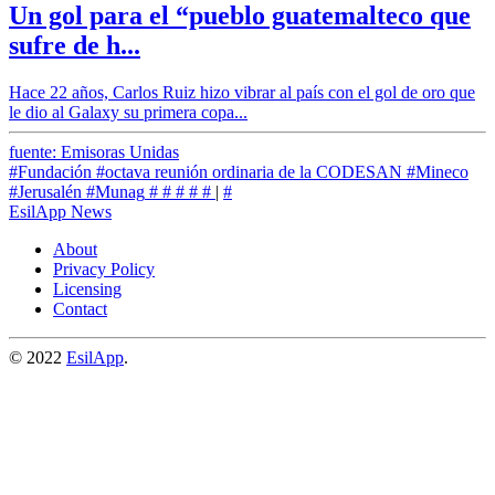
Un gol para el “pueblo guatemalteco que
sufre de h...
Hace 22 años, Carlos Ruiz hizo vibrar al país con el gol de oro que
le dio al Galaxy su primera copa...
fuente: Emisoras Unidas
#Fundación
#octava reunión ordinaria de la CODESAN
#Mineco
#Jerusalén
#Munag
#
#
#
#
#
|
#
EsilApp News
About
Privacy Policy
Licensing
Contact
© 2022
EsilApp
.