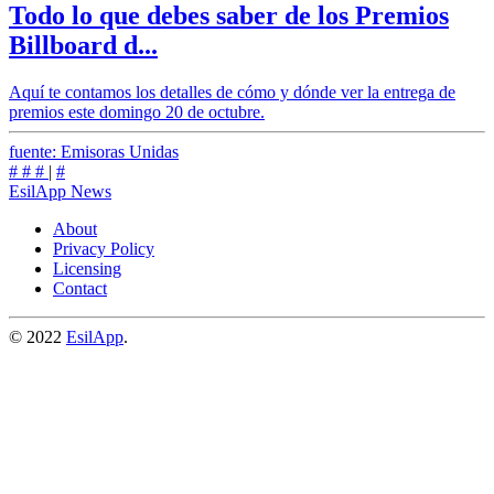
Todo lo que debes saber de los Premios
Billboard d...
Aquí te contamos los detalles de cómo y dónde ver la entrega de
premios este domingo 20 de octubre.
fuente: Emisoras Unidas
#
#
#
|
#
EsilApp News
About
Privacy Policy
Licensing
Contact
© 2022
EsilApp
.