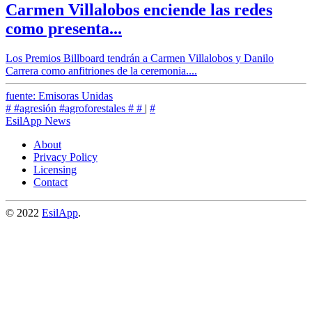
Carmen Villalobos enciende las redes
como presenta...
Los Premios Billboard tendrán a Carmen Villalobos y Danilo
Carrera como anfitriones de la ceremonia....
fuente: Emisoras Unidas
#
#agresión
#agroforestales
#
#
|
#
EsilApp News
About
Privacy Policy
Licensing
Contact
© 2022
EsilApp
.