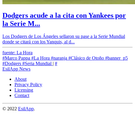
Dodgers acude a la cita con Yankees por
la Serie M...
Los Dodgers de Los Ángeles sellaron su pase a la Serie Mundial
donde se citará con los Yanquis, al d...
fuente: La Hora
#Marco Pappa
#La Hora
#naranja
#Clásico de Otoño
#banner_p5
#Dodgers
#Seria Mundial
|
#
EsilApp News
About
Privacy Policy
Licensing
Contact
© 2022
EsilApp
.