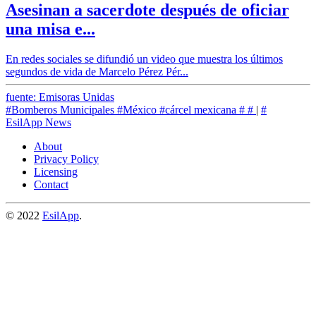
Asesinan a sacerdote después de oficiar
una misa e...
En redes sociales se difundió un video que muestra los últimos
segundos de vida de Marcelo Pérez Pér...
fuente: Emisoras Unidas
#Bomberos Municipales
#México
#cárcel mexicana
#
#
|
#
EsilApp News
About
Privacy Policy
Licensing
Contact
© 2022
EsilApp
.