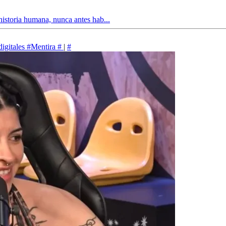
historia humana, nunca antes hab...
igitales
#Mentira
#
|
#