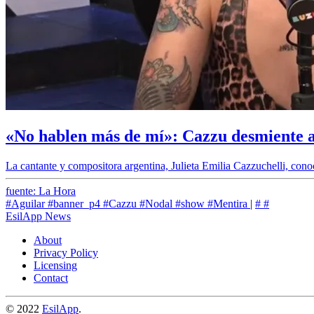
«No hablen más de mí»: Cazzu desmiente a
La cantante y compositora argentina, Julieta Emilia Cazzuchelli, con
fuente: La Hora
#Aguilar
#banner_p4
#Cazzu
#Nodal
#show
#Mentira
|
#
#
EsilApp News
About
Privacy Policy
Licensing
Contact
© 2022
EsilApp
.