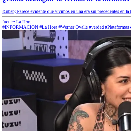
&nbsp; Parece evidente que vivimos en una era sin precedentes en la 
fuente: La Hora
#INFORMACION
#La Hora
#Werner Ovalle
#verdad
#Plataformas d