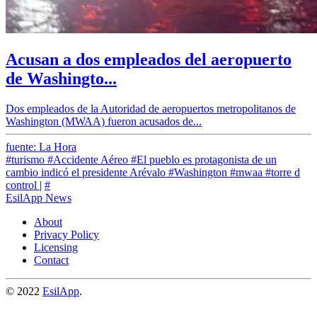
Acusan a dos empleados del aeropuerto
de Washingto...
Dos empleados de la Autoridad de aeropuertos metropolitanos de
Washington (MWAA) fueron acusados de...
fuente: La Hora
#turismo
#Accidente Aéreo
#El pueblo es protagonista de un
cambio indicó el presidente Arévalo
#Washington
#mwaa
#torre d
control
|
#
EsilApp News
About
Privacy Policy
Licensing
Contact
© 2022
EsilApp
.