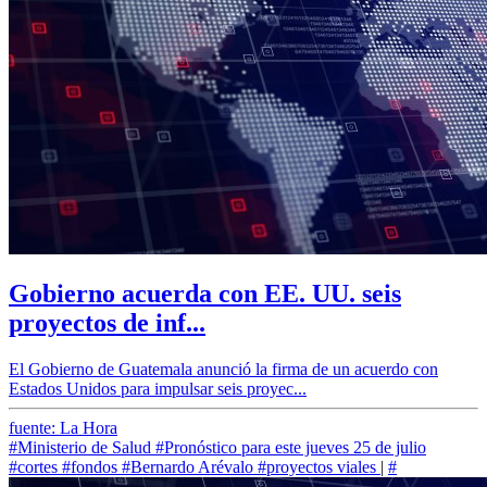
Gobierno acuerda con EE. UU. seis
proyectos de inf...
El Gobierno de Guatemala anunció la firma de un acuerdo con
Estados Unidos para impulsar seis proyec...
fuente: La Hora
#Ministerio de Salud
#Pronóstico para este jueves 25 de julio
#cortes
#fondos
#Bernardo Arévalo
#proyectos viales
|
#