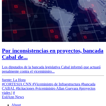
Por inconsistencias en proyectos, bancada
Cabal de...
Los diputados de la bancada legislativa Cabal informó que actuará
penalmente contra el viceministro...
fuente: La Hora
#CORTESIA CNN
#Viceministro de Infraestructura
#bancada
CABAL
#licitaciones
#viceministro Allan Guevara
#proyectos
viales
|
#
EsilApp News
About