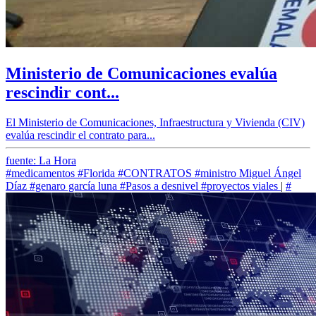
Ministerio de Comunicaciones evalúa
rescindir cont...
El Ministerio de Comunicaciones, Infraestructura y Vivienda (CIV)
evalúa rescindir el contrato para...
fuente: La Hora
#medicamentos
#Florida
#CONTRATOS
#ministro Miguel Ángel
Díaz
#genaro garcía luna
#Pasos a desnivel
#proyectos viales
|
#