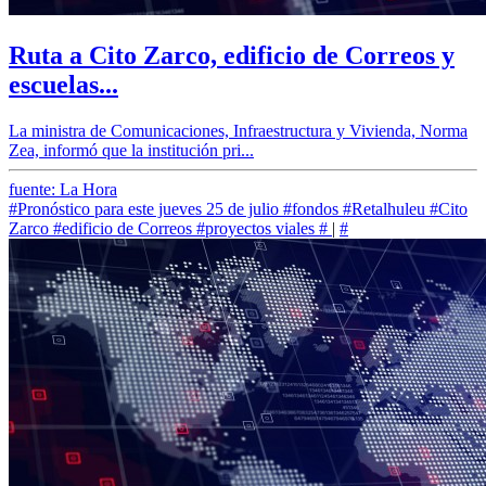
Ruta a Cito Zarco, edificio de Correos y
escuelas...
La ministra de Comunicaciones, Infraestructura y Vivienda, Norma
Zea, informó que la institución pri...
fuente: La Hora
#Pronóstico para este jueves 25 de julio
#fondos
#Retalhuleu
#Cito
Zarco
#edificio de Correos
#proyectos viales
#
|
#