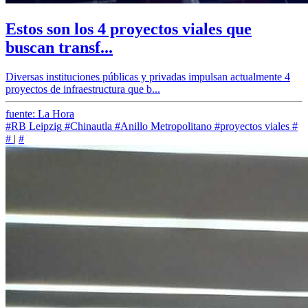
Estos son los 4 proyectos viales que
buscan transf...
Diversas instituciones públicas y privadas impulsan actualmente 4
proyectos de infraestructura que b...
fuente: La Hora
#RB Leipzig
#Chinautla
#Anillo Metropolitano
#proyectos viales
#
#
|
#