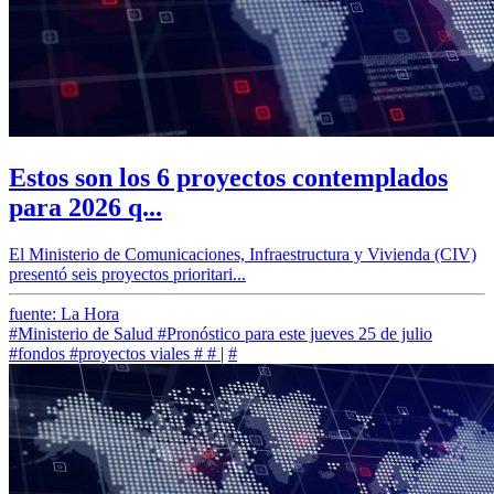
Estos son los 6 proyectos contemplados
para 2026 q...
El Ministerio de Comunicaciones, Infraestructura y Vivienda (CIV)
presentó seis proyectos prioritari...
fuente: La Hora
#Ministerio de Salud
#Pronóstico para este jueves 25 de julio
#fondos
#proyectos viales
#
#
|
#