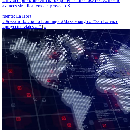
Un video publicado en TikTok por el usuario José Peláez mostró
avances significativos del proyecto X...
fuente: La Hora
#
#desarrollo
#Santo Domingo.
#Mazatenango
#
#San Lorenzo
#proyectos viales
#
#
|
#