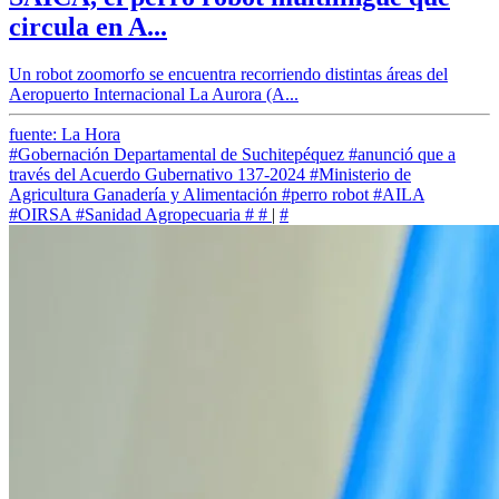
circula en A...
Un robot zoomorfo se encuentra recorriendo distintas áreas del
Aeropuerto Internacional La Aurora (A...
fuente: La Hora
#Gobernación Departamental de Suchitepéquez
#anunció que a
través del Acuerdo Gubernativo 137-2024
#Ministerio de
Agricultura Ganadería y Alimentación
#perro robot
#AILA
#OIRSA
#Sanidad Agropecuaria
#
#
|
#