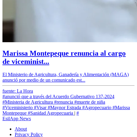
Marissa Montepeque renuncia al cargo
de viceminist...
El Ministerio de Agricultura, Ganadería y Alimentación (MAGA)
anunció por medio de un comunicado est...
fuente: La Hora
#anunció que a través del Acuerdo Gubernativo 137-2024
#Ministeria de Agricultura
#renuncia
#muerte de niña
#Viceministerio
#Visar
#Maynor Estrada
#Agropecuario
#Marissa
Montepeque
#Sanidad Agropecuaria
|
#
EsilApp News
About
Privacy Policy