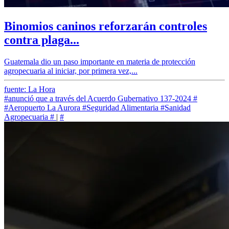
Binomios caninos reforzarán controles
contra plaga...
Guatemala dio un paso importante en materia de protección
agropecuaria al iniciar, por primera vez,...
fuente: La Hora
#anunció que a través del Acuerdo Gubernativo 137-2024
#
#Aeropuerto La Aurora
#Seguridad Alimentaria
#Sanidad
Agropecuaria
#
|
#