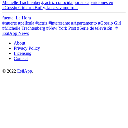
Michelle Trachtenberg, actriz conocida por sus apariciones en
«Gossip Girl» o «Buffy, la cazavampiro...
fuente: La Hora
#muerte
#película
#actriz
#interesante
#Apartamento
#Gossip Girl
#Michelle Trachtenberg
#New York Post
#Serie de televisión
|
#
EsilApp News
About
Privacy Policy
Licensing
Contact
© 2022
EsilApp
.