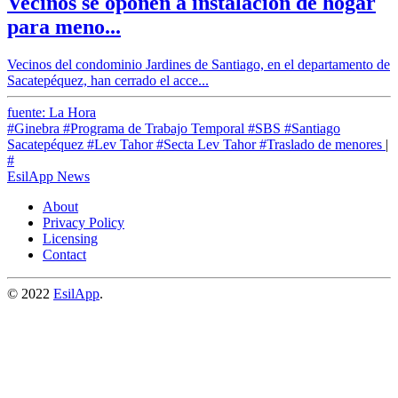
Vecinos se oponen a instalación de hogar
para meno...
Vecinos del condominio Jardines de Santiago, en el departamento de
Sacatepéquez, han cerrado el acce...
fuente: La Hora
#Ginebra
#Programa de Trabajo Temporal
#SBS
#Santiago
Sacatepéquez
#Lev Tahor
#Secta Lev Tahor
#Traslado de menores
|
#
EsilApp News
About
Privacy Policy
Licensing
Contact
© 2022
EsilApp
.