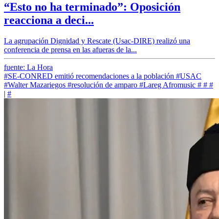
“Esto no ha terminado”: Oposición
reacciona a deci...
La agrupación Dignidad y Rescate (Usac-DIRE) realizó una
conferencia de prensa en las afueras de la...
fuente: La Hora
#SE-CONRED emitió recomendaciones a la población
#USAC
#Walter Mazariegos
#resolución de amparo
#Lareg Afromusic
#
#
#
|
#