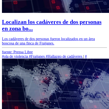
Localizan los cadáveres de dos personas
en zona bo...
Los cadáveres de dos personas fueron localizados en un área
boscosa de una finca de Fraijanes.
fuente: Prensa Libre
#ola de violencia
#Fraijanes
#Hallazgo de cadáveres
|
#