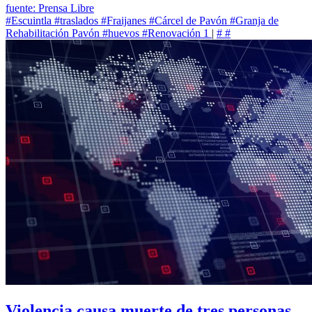
fuente: Prensa Libre
#Escuintla
#traslados
#Fraijanes
#Cárcel de Pavón
#Granja de
Rehabilitación Pavón
#huevos
#Renovación 1
|
#
#
Violencia causa muerte de tres personas