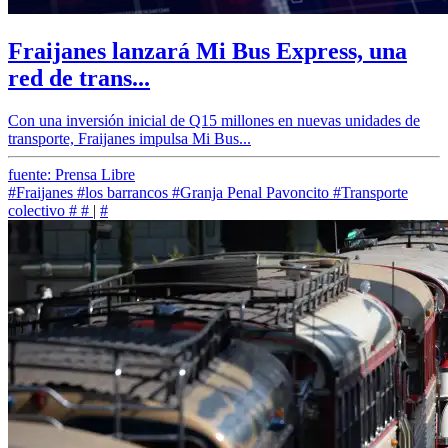
Fraijanes lanzará Mi Bus Express, una
red de trans...
Con una inversión inicial de Q15 millones en nuevas unidades de
transporte, Fraijanes impulsa Mi Bus...
fuente: Prensa Libre
#Fraijanes
#los barrancos
#Granja Penal Pavoncito
#Transporte
colectivo
#
#
|
#