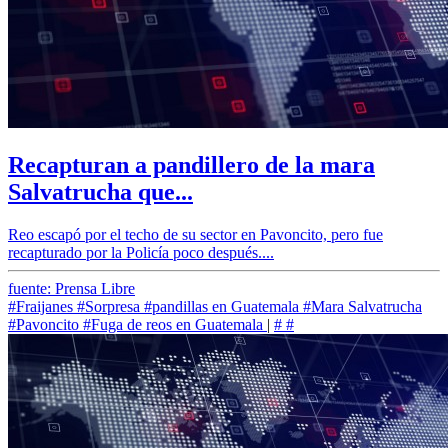
Recapturan a pandillero de la mara
Salvatrucha que...
Reo escapó por el techo de su sector en Pavoncito, pero fue
recapturado por la Policía poco después....
fuente: Prensa Libre
#Fraijanes
#Sorpresa
#pandillas en Guatemala
#Mara Salvatrucha
#Pavoncito
#Fuga de reos en Guatemala
|
#
#