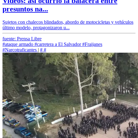
Videos: así ocurrió la balacera entre
presuntos na...
Sujetos con chalecos blindados, abordo de motocicletas y vehículos
último modelo, protagonizaron u...
fuente: Prensa Libre
#ataque armado
#carretera a El Salvador
#Fraijanes
#Narcotraficantes
|
#
#