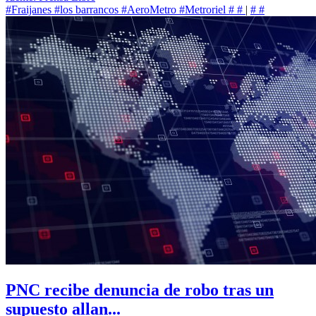
#Fraijanes
#los barrancos
#AeroMetro
#Metroriel
#
#
|
#
#
PNC recibe denuncia de robo tras un
supuesto allan...