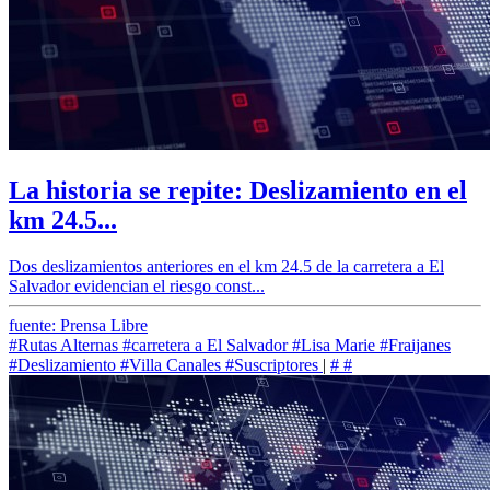
La historia se repite: Deslizamiento en el
km 24.5...
Dos deslizamientos anteriores en el km 24.5 de la carretera a El
Salvador evidencian el riesgo const...
fuente: Prensa Libre
#Rutas Alternas
#carretera a El Salvador
#Lisa Marie
#Fraijanes
#Deslizamiento
#Villa Canales
#Suscriptores
|
#
#