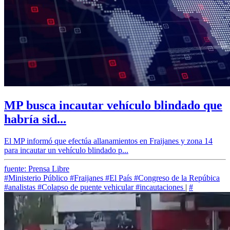
MP busca incautar vehículo blindado que
habría sid...
El MP informó que efectúa allanamientos en Fraijanes y zona 14
para incautar un vehículo blindado p...
fuente: Prensa Libre
#Ministerio Público
#Fraijanes
#El País
#Congreso de la Repúbica
#analistas
#Colapso de puente vehicular
#incautaciones
|
#