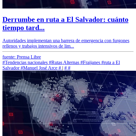
Derrumbe en ruta a El Salvador: cuánto
tiempo tard...
Autoridades implementan una barrera de emergencia con furgones
rellenos y trabajos intensivos de lim...
fuente: Prensa Libre
#Tendencias nacionales
#Rutas Alternas
#Fraijanes
#ruta a El
Salvador
#Manuel José Arce
#
|
#
#