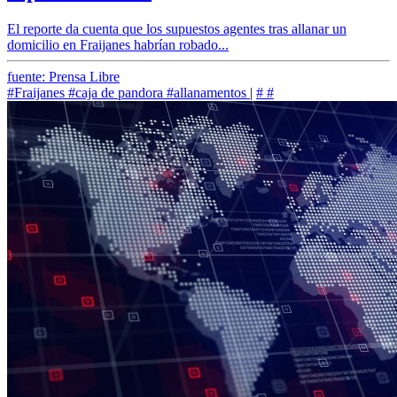
El reporte da cuenta que los supuestos agentes tras allanar un
domicilio en Fraijanes habrían robado...
fuente: Prensa Libre
#Fraijanes
#caja de pandora
#allanamentos
|
#
#