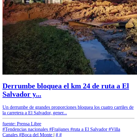
Derrumbe bloquea el km 24 de ruta a El
Salvador y...
Un derrumbe de grandes proporciones bloquea los cuatro carriles de
la carretera a El Salvador, gener...
fuente: Prensa Libre
#Tendencias nacionales
#Fraijanes
#ruta a El Salvador
#Villa
Canales
#Boca del Monte
|
#
#