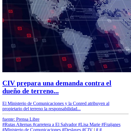
CIV prepara una demanda contra el
dueño de terreno...
El Ministerio de Comunicaciones y la Conred atribuyen al
propietario del terreno la responsabilidad...
fuente: Prensa Libre
#Rutas Alternas
#carretera a El Salvador
#Lisa Marie
#Fraijanes
#Ministerio de Comunicaciones
#Deslaves
#CIV
|
#
#