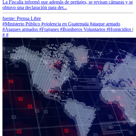
La Fiscalía informó que además de peritajes, se revisan cámaras y se
obtuvo una declaración para det...
fuente: Prensa Libre
#Ministerio Público
#violencia en Guatemala
#ataque armado
#Ataques armados
#Fraijanes
#Bomberos Voluntarios
#Homicidios
|
#
#