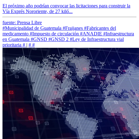
El próximo año podrían convocar las licitaciones para construir la
Vía Exprés Nororiente, de 27 kiló...
fuente: Prensa Libre
#Municipalidad de Guatemala
#Fraijanes
#Fabricantes del
medicamento
#Impuesto de circulación
#ANADIE
#Infraestructura
en Guatemala
#GNSD
#GNSD 2
#Ley de Infraestructura vial
prioritaria
#
|
#
#