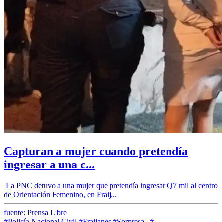
Capturan a mujer cuando pretendía
ingresar a una c...
La PNC detuvo a una mujer que pretendía ingresar Q7 mil al centro
de Orientación Femenino, en Fraij...
fuente: Prensa Libre
#Policía Nacional Civil
#Fraijanes
#Sorpresa
|
#