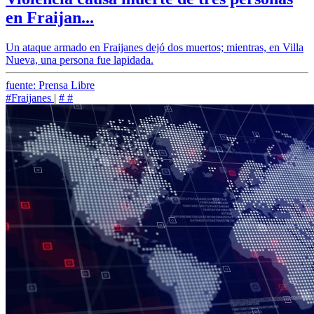
en Fraijan...
Un ataque armado en Fraijanes dejó dos muertos; mientras, en Villa
Nueva, una persona fue lapidada.
fuente: Prensa Libre
#Fraijanes
|
#
#