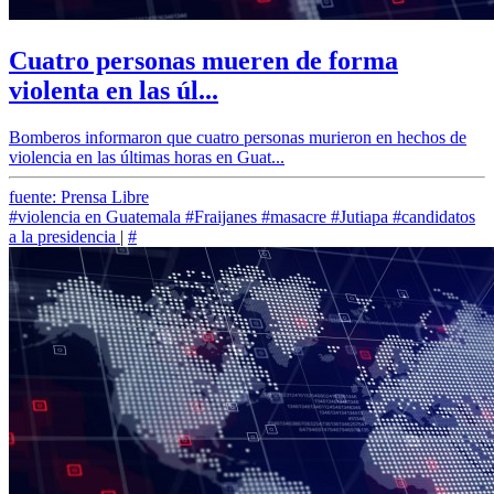
Cuatro personas mueren de forma
violenta en las úl...
Bomberos informaron que cuatro personas murieron en hechos de
violencia en las últimas horas en Guat...
fuente: Prensa Libre
#violencia en Guatemala
#Fraijanes
#masacre
#Jutiapa
#candidatos
a la presidencia
|
#