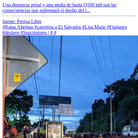
Una denuncia penal y una multa de hasta Q500 mil son las
consecuencias que enfrentará el dueño del t...
fuente: Prensa Libre
#Rutas Alternas
#carretera a El Salvador
#Lisa Marie
#Fraijanes
#deslave
#Suscriptores
|
#
#