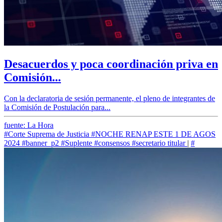
Desacuerdos y poca coordinación priva en
Comisión...
Con la declaratoria de sesión permanente, el pleno de integrantes de
la Comisión de Postulación para...
fuente: La Hora
#Corte Suprema de Justicia
#NOCHE RENAP ESTE 1 DE AGOS
2024
#banner_p2
#Suplente
#consensos
#secretario titular
|
#