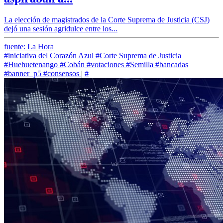
La elección de magistrados de la Corte Suprema de Justicia (CSJ)
dejó una sesión agridulce entre los...
fuente: La Hora
#iniciativa del Corazón Azul
#Corte Suprema de Justicia
#Huehuetenango
#Cobán
#votaciones
#Semilla
#bancadas
#banner_p5
#consensos
|
#