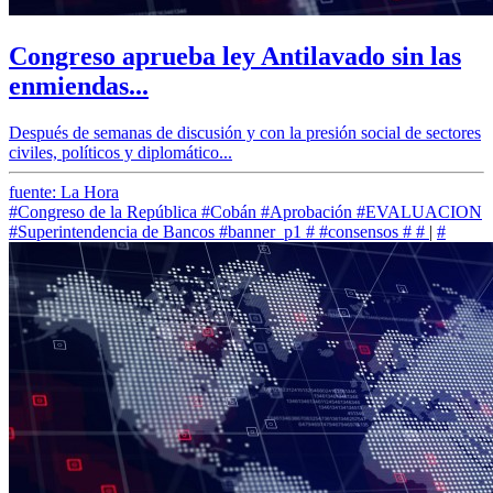
Congreso aprueba ley Antilavado sin las
enmiendas...
Después de semanas de discusión y con la presión social de sectores
civiles, políticos y diplomático...
fuente: La Hora
#Congreso de la República
#Cobán
#Aprobación
#EVALUACION
#Superintendencia de Bancos
#banner_p1
#
#consensos
#
#
|
#