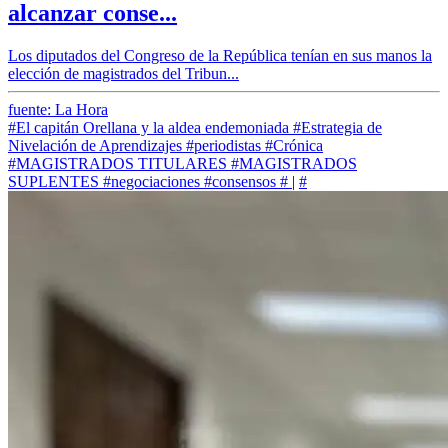
alcanzar conse...
Los diputados del Congreso de la República tenían en sus manos la
elección de magistrados del Tribun...
fuente: La Hora
#El capitán Orellana y la aldea endemoniada
#Estrategia de
Nivelación de Aprendizajes
#periodistas
#Crónica
#MAGISTRADOS TITULARES
#MAGISTRADOS
SUPLENTES
#negociaciones
#consensos
#
|
#