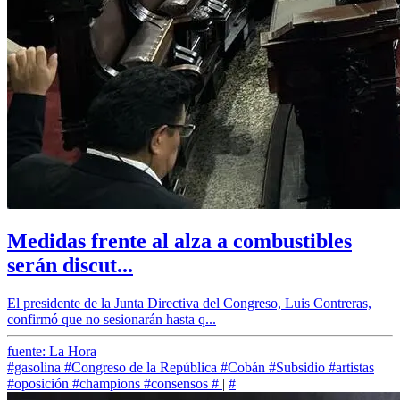
Medidas frente al alza a combustibles
serán discut...
El presidente de la Junta Directiva del Congreso, Luis Contreras,
confirmó que no sesionarán hasta q...
fuente: La Hora
#gasolina
#Congreso de la República
#Cobán
#Subsidio
#artistas
#oposición
#champions
#consensos
#
|
#