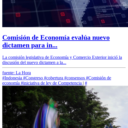
Comisión de Economía evalúa nuevo
dictamen para in...
La comisión legislativa de Economía y Comercio Exterior inició la
discusión del nuevo dictamen a la...
fuente: La Hora
#Indonesia
#Congreso
#cobertura
#consensos
#Comisión de
economía
#iniciativa de ley de Competencia
|
#