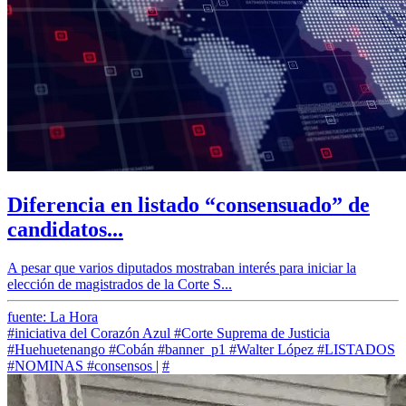
Diferencia en listado “consensuado” de
candidatos...
A pesar que varios diputados mostraban interés para iniciar la
elección de magistrados de la Corte S...
fuente: La Hora
#iniciativa del Corazón Azul
#Corte Suprema de Justicia
#Huehuetenango
#Cobán
#banner_p1
#Walter López
#LISTADOS
#NOMINAS
#consensos
|
#