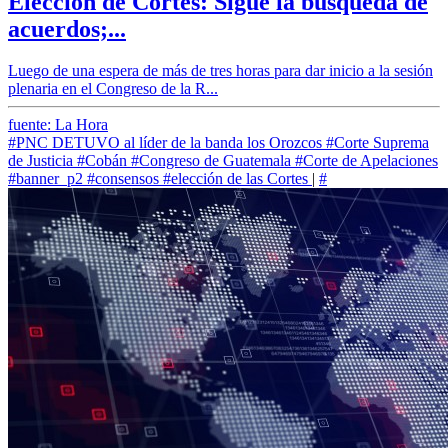
Elección de Cortes: Sigue la búsqueda de
acuerdos;...
Luego de una espera de más de tres horas para dar inicio a la sesión
plenaria en el Congreso de la R...
fuente: La Hora
#PNC DETUVO al líder de la banda los Orozcos
#Corte Suprema
de Justicia
#Cobán
#Congreso de Guatemala
#Corte de Apelaciones
#banner_p2
#consensos
#elección de las Cortes
|
#