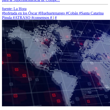
fuente: La Hora
#bofetada en los Óscar
#Huehuetenango
#Cobán
#Santa Catarina
Pinula
#ATRASO
#consensos
#
|
#