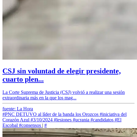
CSJ sin voluntad de elegir presidente,
cuarto plen...
La Corte Suprema de Justicia (CSJ) volvió a realizar una sesión
extraordinaria más en la que los mag...
fuente: La Hora
#PNC DETUVO al líder de la banda los Orozcos
#iniciativa del
Corazón Azul
#3/10/2024
#lesiones
#ucrania
#candidatos
#El
Escobal
#consensos
|
#