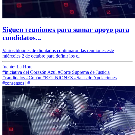
Siguen reuniones para sumar apoyo para
candidatos...
Varios bloques de diputados continuaron las reuniones este
miércoles 2 de octubre para definir los c...
fuente: La Hora
#iniciativa del Corazón Azul
#Corte Suprema de Justicia
#candidatos
#Cobán
#REUNIONES
#Salas de Apelaciones
#consensos
|
#