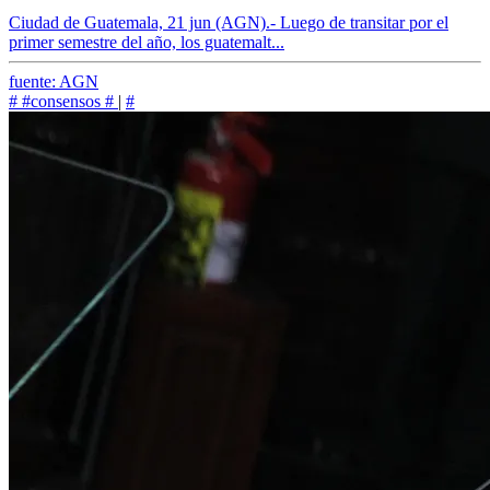
Ciudad de Guatemala, 21 jun (AGN).- Luego de transitar por el
primer semestre del año, los guatemalt...
fuente: AGN
#
#consensos
#
|
#