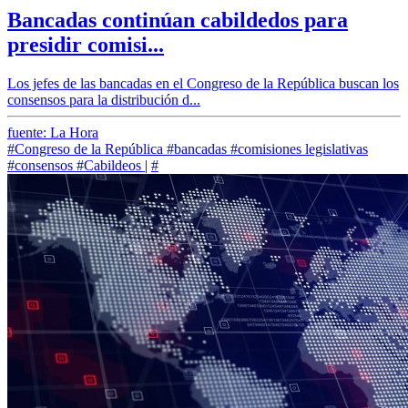
Bancadas continúan cabildedos para
presidir comisi...
Los jefes de las bancadas en el Congreso de la República buscan los
consensos para la distribución d...
fuente: La Hora
#Congreso de la República
#bancadas
#comisiones legislativas
#consensos
#Cabildeos
|
#