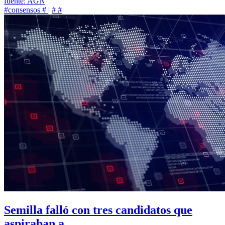
fuente: AGN
#consensos
#
|
#
#
Semilla falló con tres candidatos que
aspiraban a...