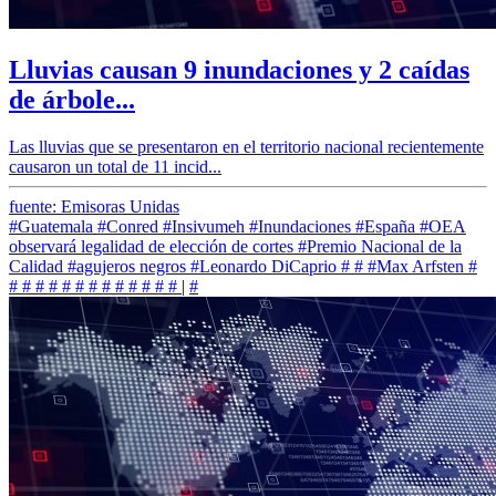
Lluvias causan 9 inundaciones y 2 caídas
de árbole...
Las lluvias que se presentaron en el territorio nacional recientemente
causaron un total de 11 incid...
fuente: Emisoras Unidas
#Guatemala
#Conred
#Insivumeh
#Inundaciones
#España
#OEA
observará legalidad de elección de cortes
#Premio Nacional de la
Calidad
#agujeros negros
#Leonardo DiCaprio
#
#
#Max Arfsten
#
#
#
#
#
#
#
#
#
#
#
#
#
#
|
#