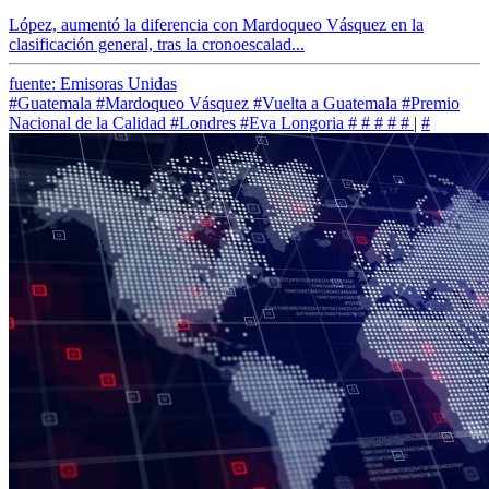
López, aumentó la diferencia con Mardoqueo Vásquez en la
clasificación general, tras la cronoescalad...
fuente: Emisoras Unidas
#Guatemala
#Mardoqueo Vásquez
#Vuelta a Guatemala
#Premio
Nacional de la Calidad
#Londres
#Eva Longoria
#
#
#
#
#
|
#