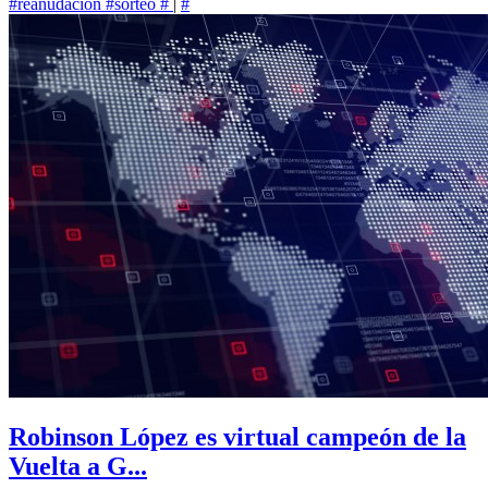
#reanudación
#sorteo
#
|
#
Robinson López es virtual campeón de la
Vuelta a G...