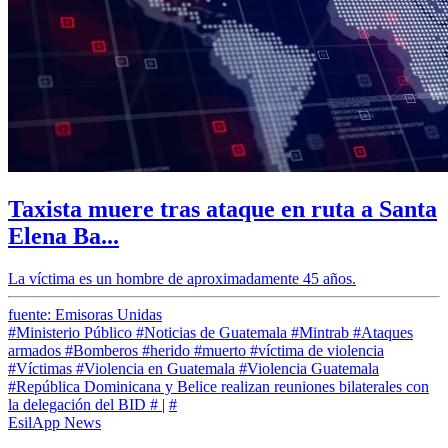
Taxista muere tras ataque en ruta a Santa
Elena Ba...
La víctima es un hombre de aproximadamente 45 años.
fuente: Emisoras Unidas
#Ministerio Público
#Noticias de Guatemala
#Mintrab
#Ataques
armados
#Bomberos
#herido
#muerto
#víctima de violencia
#Víctimas
#Violencia en Guatemala
#Violencia Guatemala
#República Dominicana y Belice realizan reuniones bilaterales con
la delegación del BID
#
|
#
EsilApp News