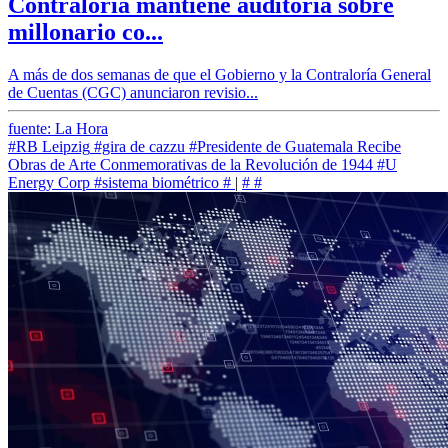
Contraloría mantiene auditoría sobre
millonario co...
A más de dos semanas de que el Gobierno y la Contraloría General
de Cuentas (CGC) anunciaron revisio...
fuente: La Hora
#RB Leipzig
#gira de cazzu
#Presidente de Guatemala Recibe
Obras de Arte Conmemorativas de la Revolución de 1944
#U
Energy Corp
#sistema biométrico
#
|
#
#