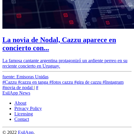
La novia de Nodal, Cazzu aparece en
concierto con...
La famosa cantante argentina protagonizó un ardiente perreo en su
reciente concierto en Uruguay.
fuente: Emisoras Unidas
#Cazzu
#cazzu en tanga
#fotos cazzu
#gira de cazzu
#Instagram
#novia de nodal
|
#
EsilApp News
About
Privacy Policy
Licensing
Contact
© 2022
EsilApp
.