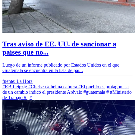
Tras aviso de EE. UU. de sancionar a
países que no...
Luego de un informe publicado por Estados Unidos en el que
Guatemala se encuentra en la lista de paí...
fuente: La Hora
#RB Leipzig
#Chelsea
#thelma cabrera
#El pueblo es protagonista
de un cambio indicó el presidente Arévalo
#guatemala
#
#Ministerio
de Trabajo
#
|
#