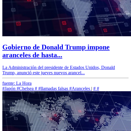
Gobierno de Donald Trump impone
aranceles de hasta...
La Administración del presidente de Estados Unidos, Donald
Trump, anunció este jueves nuevos arancel...
fuente: La Hora
#Japón
#Chelsea
#
#llamadas falsas
#Aranceles
|
#
#