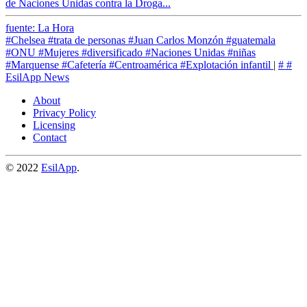
de Naciones Unidas contra la Droga...
fuente: La Hora
#Chelsea
#trata de personas
#Juan Carlos Monzón
#guatemala
#ONU
#Mujeres
#diversificado
#Naciones Unidas
#niñas
#Marquense
#Cafetería
#Centroamérica
#Explotación infantil
|
#
#
EsilApp News
About
Privacy Policy
Licensing
Contact
© 2022
EsilApp
.