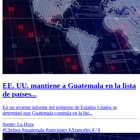
EE. UU. mantiene a Guatemala en la lista
de países...
En un reciente informe del gobierno de Estados Unidos se
determinó que Guatemala continúa en la list...
fuente: La Hora
#Chelsea
#guatemala
#sanciones
#Aranceles
#
|
#