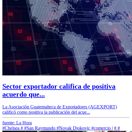
Sector exportador califica de positiva
acuerdo que...
La Asociación Guatemalteca de Exportadores (AGEXPORT)
calificó como positiva la publicación del acue...
fuente: La Hora
#Chelsea
#
#San Raymundo
#Novak Djokovic
#comercio
|
#
#