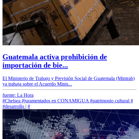
Guatemala activa prohibición de
importación de bie...
El Ministerio de Trabajo y Previsión Social de Guatemala (Mintrab)
ya trabaja sobre el Acuerdo Minis...
fuente: La Hora
#Chelsea
#juramentados en CONAMIGUA
#patrimonio cultural
#
#desarrollo
|
#