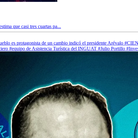
tima que casi tres cuartas pa...
ueblo es protagonista de un cambio indicó el presidente Arévalo
#CIE
iero
#equipo de Asistencia Turística del INGUAT
#Julio Portillo
#Inve