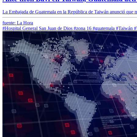
La Embajada de Guatemala en la República de Taiwán anunció que man
fuente: La Hora
#Hospital General San Juan de Dios
#zona 16
#guatemala
#Taiwán
#