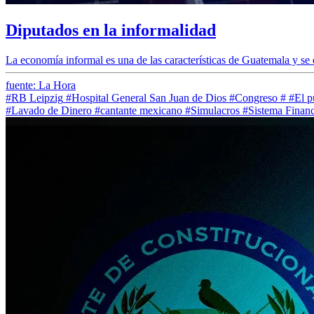
Diputados en la informalidad
La economía informal es una de las características de Guatemala y se es
fuente: La Hora
#RB Leipzig
#Hospital General San Juan de Dios
#Congreso
#
#El p
#Lavado de Dinero
#cantante mexicano
#Simulacros
#Sistema Financ