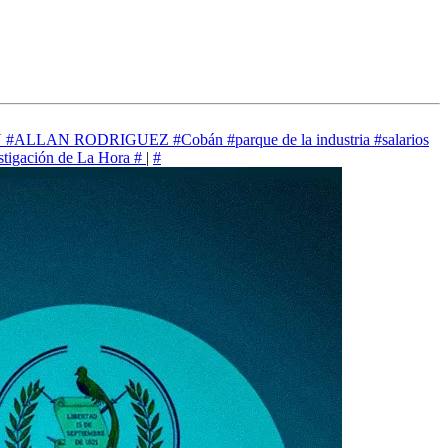
N
#ALLAN RODRIGUEZ
#Cobán
#parque de la industria
#salarios
stigación de La Hora
#
|
#