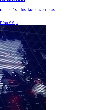
tendrá sus instalaciones cerradas...
Tifón
#
#
|
#