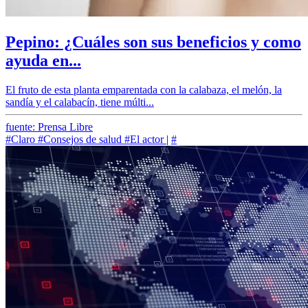
Pepino: ¿Cuáles son sus beneficios y como
ayuda en...
El fruto de esta planta emparentada con la calabaza, el melón, la
sandía y el calabacín, tiene múlti...
fuente: Prensa Libre
#Claro
#Consejos de salud
#El actor
|
#