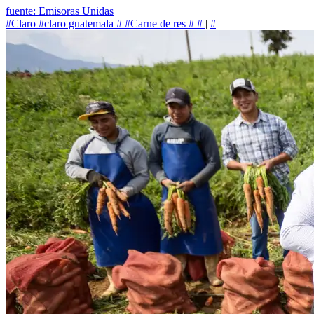
fuente: Emisoras Unidas
#Claro
#claro guatemala
#
#Carne de res
#
#
|
#