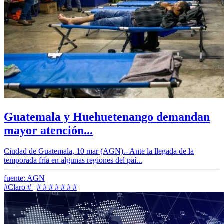
Guatemala y Huehuetenango demandan
mayor atención...
Ciudad de Guatemala, 10 mar (AGN).- Ante la llegada de la
temporada fría en algunas regiones del paí...
fuente: AGN
#Claro
#
|
#
#
#
#
#
#
#