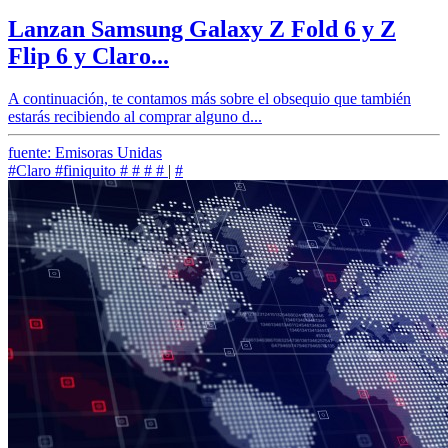
Lanzan Samsung Galaxy Z Fold 6 y Z
Flip 6 y Claro...
A continuación, te contamos más sobre el obsequio que también
estarás recibiendo al comprar alguno d...
fuente: Emisoras Unidas
#Claro
#finiquito
#
#
#
#
|
#