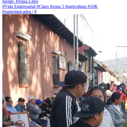
fuente: Prensa Libre
#Vida Empresarial
#Claro
#zona 5
#agricultura
#10K
#supermercados
|
#