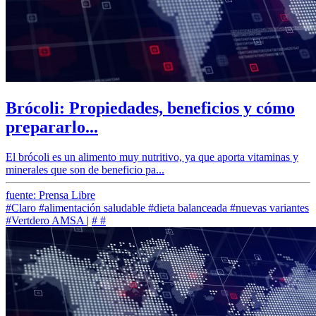
Brócoli: Propiedades, beneficios y cómo
prepararlo...
El brócoli es un alimento muy nutritivo, ya que aporta vitaminas y
minerales que son de beneficio pa...
fuente: Prensa Libre
#Claro
#alimentación saludable
#dieta balanceada
#nuevas variantes
#Vertdero AMSA
|
#
#