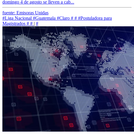
domingo 4 de agosto se lleven a cab...
fuente: Emisoras Unidas
#Liga Nacional
#Guatemala
#Claro
#
#
#Postuladora para
Magistrados
#
#
|
#