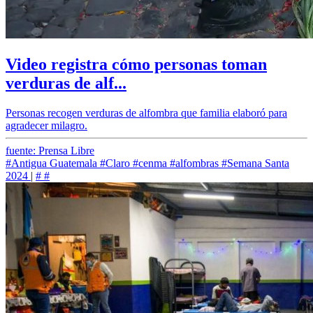
Video registra cómo personas toman
verduras de alf...
Personas recogen verduras de alfombra que familia elaboró para
agradecer milagro.
fuente: Prensa Libre
#Antigua Guatemala
#Claro
#cenma
#alfombras
#Semana Santa
2024
|
#
#