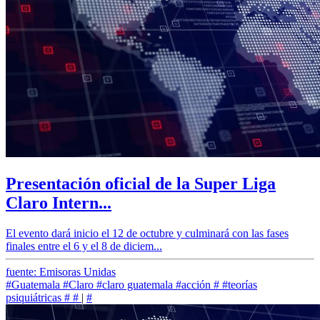
Presentación oficial de la Super Liga
Claro Intern...
El evento dará inicio el 12 de octubre y culminará con las fases
finales entre el 6 y el 8 de diciem...
fuente: Emisoras Unidas
#Guatemala
#Claro
#claro guatemala
#acción
#
#teorías
psiquiátricas
#
#
|
#