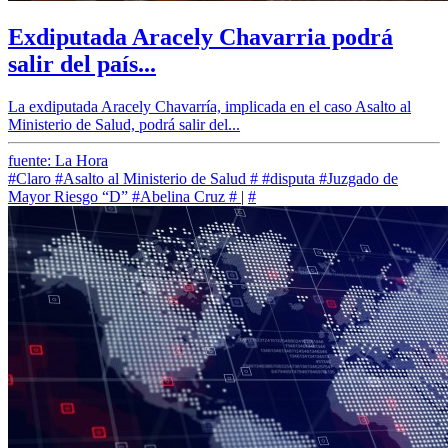
Exdiputada Aracely Chavarria podrá
salir del país...
La exdiputada Aracely Chavarría, implicada en el caso Asalto al
Ministerio de Salud, podrá salir del...
fuente: La Hora
#Claro
#Asalto al Ministerio de Salud
#
#disputa
#Juzgado de
Mayor Riesgo “D”
#Abelina Cruz
#
|
#