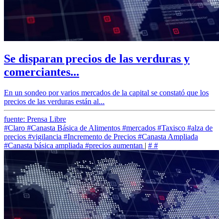
Se disparan precios de las verduras y
comerciantes...
En un sondeo por varios mercados de la capital se constató que los
precios de las verduras están al...
fuente: Prensa Libre
#Claro
#Canasta Básica de Alimentos
#mercados
#Taxisco
#alza de
precios
#vigilancia
#Incremento de Precios
#Canasta Ampliada
#Canasta básica ampliada
#precios aumentan
|
#
#