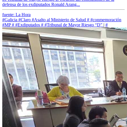
defensa de los exdiputados Ronald Arang...
fuente: La Hora
#Galicia
#Claro
#Asalto al Ministerio de Salud
#
#conmemoración
#MP
#
#Exdiputados
#
#Tribunal de Mayor Riesgo “D”
|
#