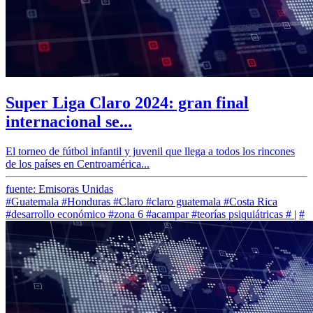
Super Liga Claro 2024: gran final
internacional se...
El torneo de fútbol infantil y juvenil que llega a todos los rincones
de los países en Centroamérica...
fuente: Emisoras Unidas
#Guatemala
#Honduras
#Claro
#claro guatemala
#Costa Rica
#desarrollo económico
#zona 6
#acampar
#teorías psiquiátricas
#
|
#