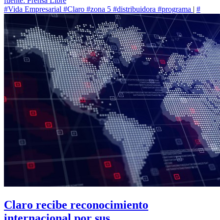
fuente: Prensa Libre
#Vida Empresarial
#Claro
#zona 5
#distribuidora
#programa
|
#
Claro recibe reconocimiento
internacional por sus...