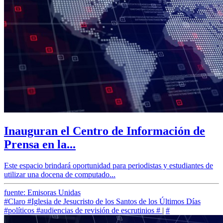
Inauguran el Centro de Información de
Prensa en la...
Este espacio brindará oportunidad para periodistas y estudiantes de
utilizar una docena de computado...
fuente: Emisoras Unidas
#Claro
#Iglesia de Jesucristo de los Santos de los Últimos Días
#políticos
#audiencias de revisión de escrutinios
#
|
#