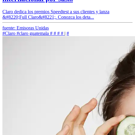
Claro dedica los premios Speedtest a sus clientes y lanza
&#8220;Full Claro&#8221;. Conozca los deta...
fuente: Emisoras Unidas
#Claro
#claro guatemala
#
#
#
#
|
#