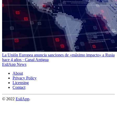
La Unión Europea anuncia sanciones de «máximo impacto» a Rusia
hace 4 años
·
Canal Antigua
EsilApp News
About
Privacy Policy
Licensing
Contact
© 2022
EsilApp
.