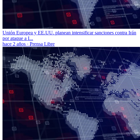
Unión Europea y EE.UU. planean intensificar sanciones contra Irán
por ataque a I...
hace 2 años
·
Prensa Libre