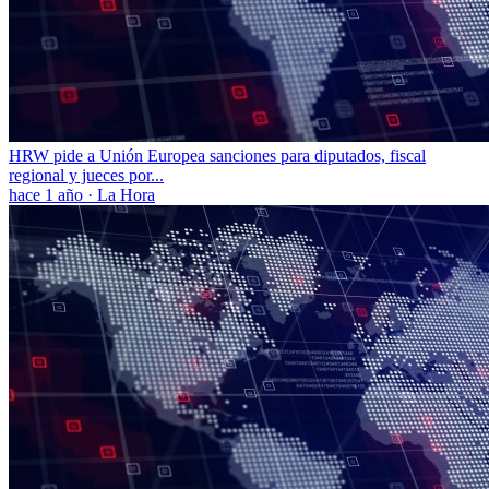
HRW pide a Unión Europea sanciones para diputados, fiscal
regional y jueces por...
hace 1 año
·
La Hora