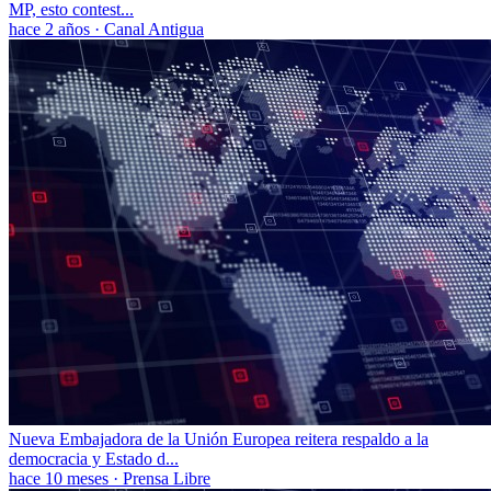
MP, esto contest...
hace 2 años
·
Canal Antigua
Nueva Embajadora de la Unión Europea reitera respaldo a la
democracia y Estado d...
hace 10 meses
·
Prensa Libre