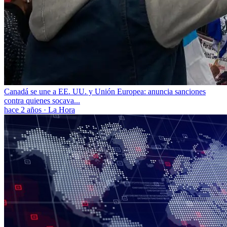
Canadá se une a EE. UU. y Unión Europea: anuncia sanciones
contra quienes socava...
hace 2 años
·
La Hora