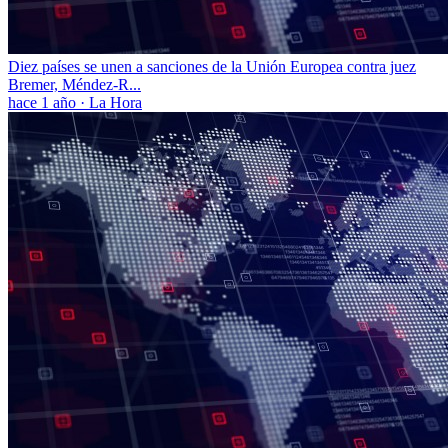
Diez países se unen a sanciones de la Unión Europea contra juez
Bremer, Méndez-R...
hace 1 año
·
La Hora