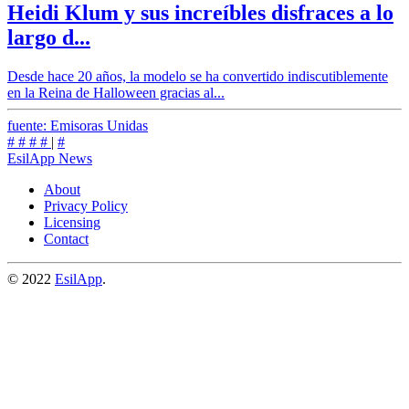
Heidi Klum y sus increíbles disfraces a lo
largo d...
Desde hace 20 años, la modelo se ha convertido indiscutiblemente
en la Reina de Halloween gracias al...
fuente: Emisoras Unidas
#
#
#
#
|
#
EsilApp News
About
Privacy Policy
Licensing
Contact
© 2022
EsilApp
.