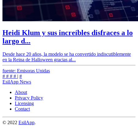
Heidi Klum y sus increíbles disfraces a lo
largo d...
Desde hace 20 años, la modelo se ha convertido indiscutiblemente
en la Reina de Halloween gracias al...
fuente: Emisoras Unidas
#
#
#
#
|
#
EsilApp News
About
Privacy Policy
Licensing
Contact
© 2022
EsilApp
.