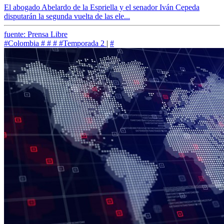
El abogado Abelardo de la Espriella y el senador Iván Cepeda
disputarán la segunda vuelta de las ele...
fuente: Prensa Libre
#Colombia
#
#
#
#Temporada 2
|
#