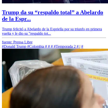
Trump da su “respaldo total” a Abelardo
de la Espr...
Trump felicitó a Abelardo de la Espriella por su triunfo en primera
vuelta y le dio su “respaldo tot...
fuente: Prensa Libre
#Donald Trump
#Colombia
#
#
#
#Temporada 2
#
|
#