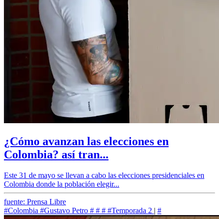
¿Cómo avanzan las elecciones en
Colombia? así tran...
Este 31 de mayo se llevan a cabo las elecciones presidenciales en
Colombia donde la población elegir...
fuente: Prensa Libre
#Colombia
#Gustavo Petro
#
#
#
#Temporada 2
|
#