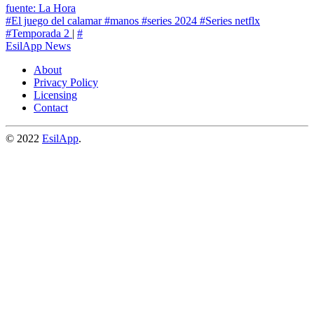
fuente: La Hora
#El juego del calamar
#manos
#series 2024
#Series netflx
#Temporada 2
|
#
EsilApp News
About
Privacy Policy
Licensing
Contact
© 2022
EsilApp
.