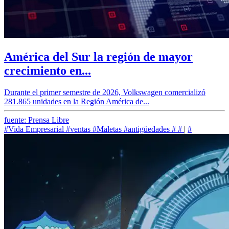
América del Sur la región de mayor
crecimiento en...
Durante el primer semestre de 2026, Volkswagen comercializó
281.865 unidades en la Región América de...
fuente: Prensa Libre
#Vida Empresarial
#ventas
#Maletas
#antigüedades
#
#
|
#