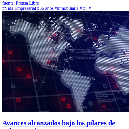
fuente: Prensa Libre
#Vida Empresarial
#56 años
#inmobiliaria
#
#
|
#
Avances alcanzados bajo los pilares de