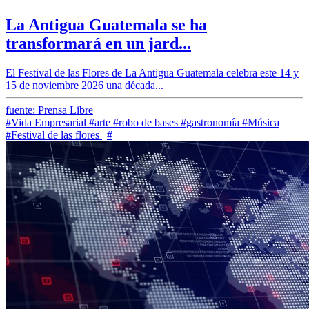
La Antigua Guatemala se ha
transformará en un jard...
El Festival de las Flores de La Antigua Guatemala celebra este 14 y
15 de noviembre 2026 una década...
fuente: Prensa Libre
#Vida Empresarial
#arte
#robo de bases
#gastronomía
#Música
#Festival de las flores
|
#