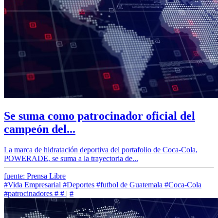
Se suma como patrocinador oficial del
campeón del...
La marca de hidratación deportiva del portafolio de Coca-Cola,
POWERADE, se suma a la trayectoria de...
fuente: Prensa Libre
#Vida Empresarial
#Deportes
#futbol de Guatemala
#Coca-Cola
#patrocinadores
#
#
|
#