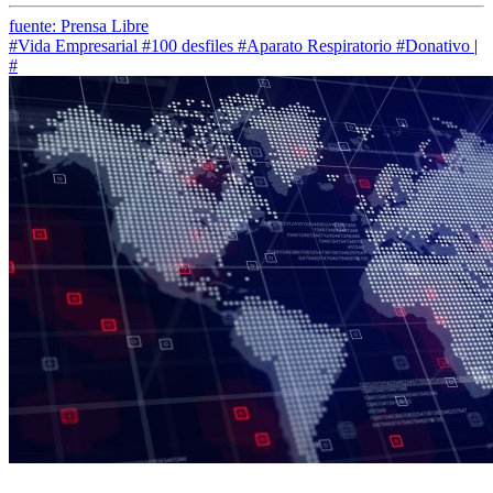
fuente: Prensa Libre
#Vida Empresarial
#100 desfiles
#Aparato Respiratorio
#Donativo
|
#