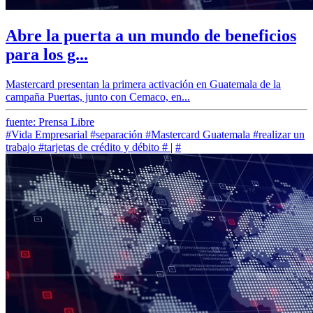
Abre la puerta a un mundo de beneficios
para los g...
Mastercard presentan la primera activación en Guatemala de la
campaña Puertas, junto con Cemaco, en...
fuente: Prensa Libre
#Vida Empresarial
#separación
#Mastercard Guatemala
#realizar un
trabajo
#tarjetas de crédito y débito
#
|
#