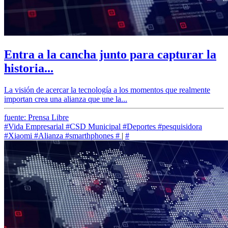
Entra a la cancha junto para capturar la
historia...
La visión de acercar la tecnología a los momentos que realmente
importan crea una alianza que une la...
fuente: Prensa Libre
#Vida Empresarial
#CSD Municipal
#Deportes
#pesquisidora
#Xiaomi
#Alianza
#smarthphones
#
|
#