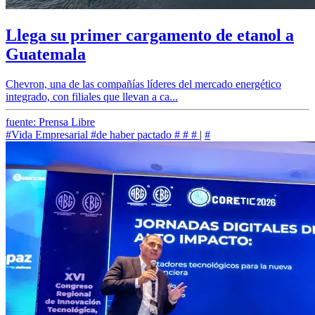
Llega su primer cargamento de etanol a
Guatemala
Chevron, una de las compañías líderes del mercado energético
integrado, con filiales que llevan a ca...
fuente: Prensa Libre
#Vida Empresarial
#de haber pactado
#
#
#
|
#