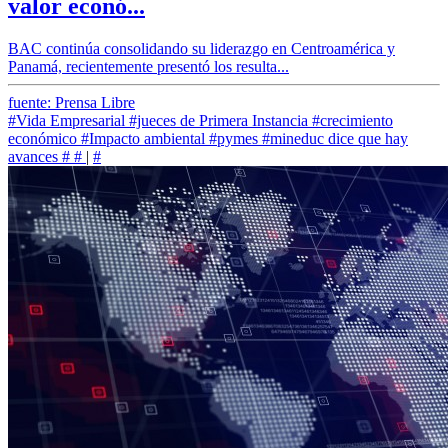
valor econó...
BAC continúa consolidando su liderazgo en Centroamérica y
Panamá, recientemente presentó los resulta...
fuente: Prensa Libre
#Vida Empresarial
#jueces de Primera Instancia
#crecimiento
económico
#Impacto ambiental
#pymes
#mineduc dice que hay
avances
#
#
|
#