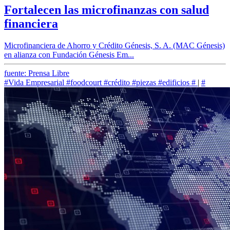
Fortalecen las microfinanzas con salud
financiera
Microfinanciera de Ahorro y Crédito Génesis, S. A. (MAC Génesis)
en alianza con Fundación Génesis Em...
fuente: Prensa Libre
#Vida Empresarial
#foodcourt
#crédito
#piezas
#edificios
#
|
#