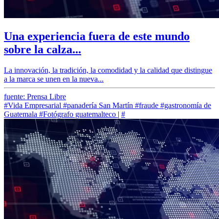
Una experiencia fuera de este mundo
sobre la calza...
La innovación, la tradición, la comodidad y la calidad que distingue
a la marca se unen en la nueva...
fuente: Prensa Libre
#Vida Empresarial
#panadería San Martín
#fraude
#gastronomía de
Guatemala
#Fotógrafo guatemalteco
|
#