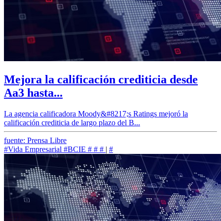
Mejora la calificación crediticia desde
Aa3 hasta...
La agencia calificadora Moody&#8217;s Ratings mejoró la
calificación crediticia de largo plazo del B...
fuente: Prensa Libre
#Vida Empresarial
#BCIE
#
#
#
|
#