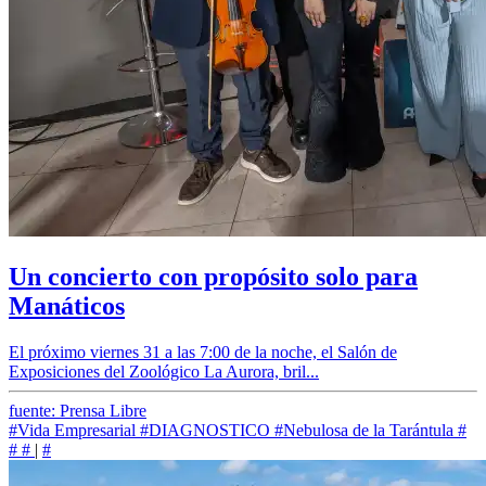
Un concierto con propósito solo para
Manáticos
El próximo viernes 31 a las 7:00 de la noche, el Salón de
Exposiciones del Zoológico La Aurora, bril...
fuente: Prensa Libre
#Vida Empresarial
#DIAGNOSTICO
#Nebulosa de la Tarántula
#
#
#
|
#