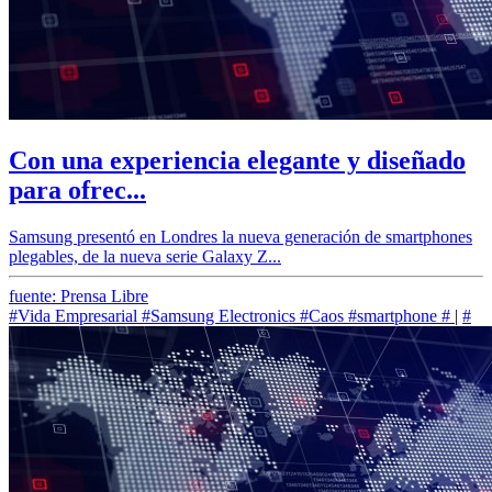
Con una experiencia elegante y diseñado
para ofrec...
Samsung presentó en Londres la nueva generación de smartphones
plegables, de la nueva serie Galaxy Z...
fuente: Prensa Libre
#Vida Empresarial
#Samsung Electronics
#Caos
#smartphone
#
|
#