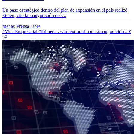
Un paso estratégico dentro del plan de expansión en el país realizó
Steren, con la inauguración de s...
fuente: Prensa Libre
#Vida Empresarial
#Primera sesión extraordinaria
#inauguración
#
#
|
#