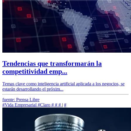
Tendencias que transformarán la
competitividad emp...
Temas clave como inteligencia artificial aplicada a los negocios, se
estarán desarrollando el próxim...
fuente: Prensa Libre
#Vida Empresarial
#Claro
#
#
#
|
#