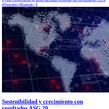
#Vida Empresarial
#Futbol nacional
#reajuste del presupuesto 2024
#Deportes
#Bantrab
|
#
Sostenibilidad y crecimiento con
resultados ASG 20...