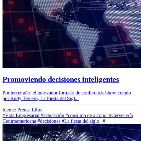
Promoviendo decisiones inteligentes
Por tercer año, el innovador formato de conferencia/show creado
por Rudy Tercero, La Fiesta del Sigl...
fuente: Prensa Libre
#Vida Empresarial
#Educación
#consumo de alcohol
#Cervecería
Centroamericana
#decisiones
#La fiesta del siglo
|
#