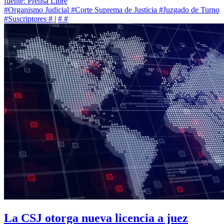
fuente: Prensa Libre
#Organismo Judicial
#Corte Suprema de Justicia
#Juzgado de Turno
#Suscriptores
#
|
#
#
La CSJ otorga nueva licencia a juez