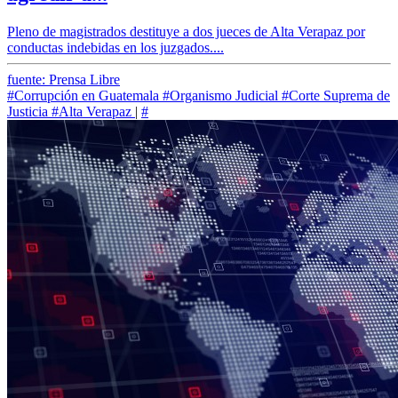
Pleno de magistrados destituye a dos jueces de Alta Verapaz por
conductas indebidas en los juzgados....
fuente: Prensa Libre
#Corrupción en Guatemala
#Organismo Judicial
#Corte Suprema de
Justicia
#Alta Verapaz
|
#