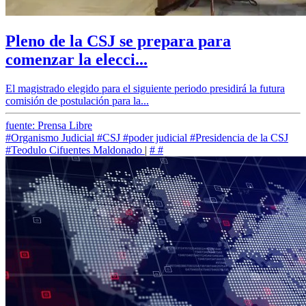
Pleno de la CSJ se prepara para
comenzar la elecci...
El magistrado elegido para el siguiente periodo presidirá la futura
comisión de postulación para la...
fuente: Prensa Libre
#Organismo Judicial
#CSJ
#poder judicial
#Presidencia de la CSJ
#Teodulo Cifuentes Maldonado
|
#
#