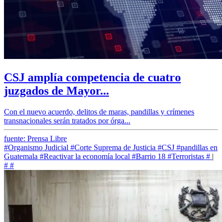
CSJ amplía competencia de cuatro
juzgados de Mayor...
Con el nuevo acuerdo, delitos de maras, pandillas y crímenes
transnacionales serán tratados por órga...
fuente: Prensa Libre
#Organismo Judicial
#Corte Suprema de Justicia
#CSJ
#pandillas en
Guatemala
#Reactivar la economía local
#Barrio 18
#Terroristas
#
|
#
#