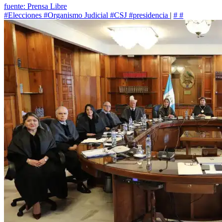
fuente: Prensa Libre
#Elecciones
#Organismo Judicial
#CSJ
#presidencia
|
#
#