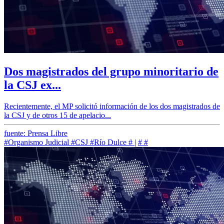
Dos magistrados del grupo minoritario de
la CSJ ex...
Recientemente, el MP solicitó información de los dos magistrados de
la CSJ y de otros 15 de apelacio...
fuente: Prensa Libre
#Organismo Judicial
#CSJ
#Río Dulce
#
|
#
#