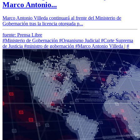
Marco Antonio...
Marco Antonio Villeda continuará al frente del Ministerio de
Gobernación tras la licencia otorgada p...
fuente: Prensa Libre
#Ministerio de Gobernación
#Organismo Judicial
#Corte Suprema
de Justicia
#ministro de gobernación
#Marco Antonio Villeda
|
#