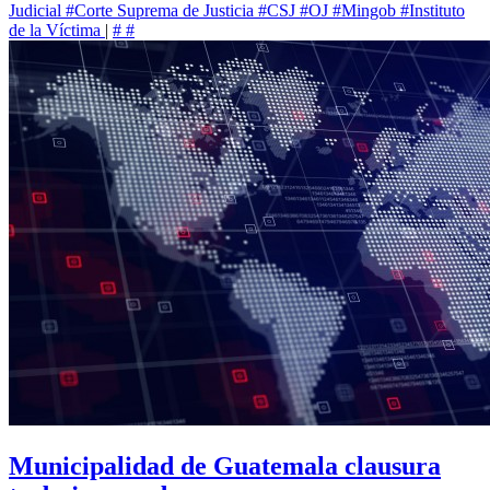
Judicial
#Corte Suprema de Justicia
#CSJ
#OJ
#Mingob
#Instituto
de la Víctima
|
#
#
Municipalidad de Guatemala clausura