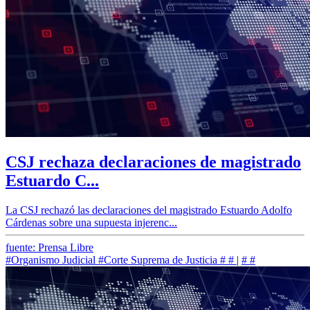
CSJ rechaza declaraciones de magistrado
Estuardo C...
La CSJ rechazó las declaraciones del magistrado Estuardo Adolfo
Cárdenas sobre una supuesta injerenc...
fuente: Prensa Libre
#Organismo Judicial
#Corte Suprema de Justicia
#
#
|
#
#