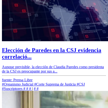
Elección de Paredes en la CSJ evidencia
correlació...
Aunque previsible, la elección de Claudia Paredes como presidenta
de la CSJ es preocupante por sus a...
fuente: Prensa Libre
#Organismo Judicial
#Corte Suprema de Justicia
#CSJ
#Suscriptores
#
#
#
|
#
#