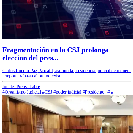
Fragmentación en la CSJ prolonga
elección del pres...
Carlos Lucero Paz, Vocal I, asumió la presidencia judicial de manera
temporal y hasta ahora no exist...
fuente: Prensa Libre
#Organismo Judicial
#CSJ
#poder judicial
#Presidente
|
#
#