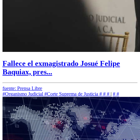
Fallece el exmagistrado Josué Felipe
Baquiax, pres...
fuente: Prensa Libre
#Organismo Judicial
#Corte Suprema de Justicia
#
#
#
|
#
#