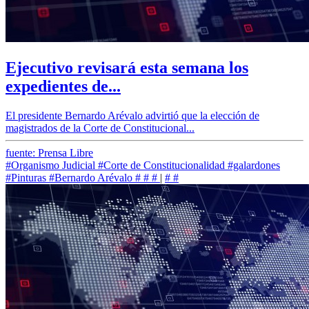
Ejecutivo revisará esta semana los
expedientes de...
El presidente Bernardo Arévalo advirtió que la elección de
magistrados de la Corte de Constitucional...
fuente: Prensa Libre
#Organismo Judicial
#Corte de Constitucionalidad
#galardones
#Pinturas
#Bernardo Arévalo
#
#
#
|
#
#