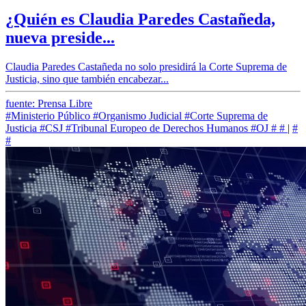
¿Quién es Claudia Paredes Castañeda,
nueva preside...
Claudia Paredes Castañeda no solo presidirá la Corte Suprema de
Justicia, sino que también encabezar...
fuente: Prensa Libre
#Ministerio Público
#Organismo Judicial
#Corte Suprema de
Justicia
#CSJ
#Tribunal Europeo de Derechos Humanos
#OJ
#
#
|
#
#