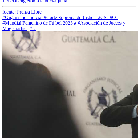
Judicial eligieron a la nueva junta...
fuente: Prensa Libre
#Organismo Judicial
#Corte Suprema de Justicia
#CSJ
#OJ
#Mundial Femenino de Fútbol 2023
#
#Asociación de Jueces y
Magistrados
|
#
#