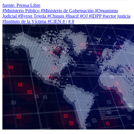
fuente: Prensa Libre
#Ministerio Público
#Ministerio de Gobernación
#Organismo
Judicial
#Byron Tejeda
#Chiquis
#Inacif
#OJ
#IDPP
#sector justicia
#Instituto de la Víctima
#CIEN
#
|
#
#