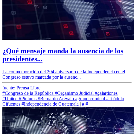
¿Qué mensaje manda la ausencia de los
presidentes...
La conmemoración del 204 aniversario de la Independencia en el
Congreso estuvo marcada por la ausenc...
fuente: Prensa Libre
#Congreso de la República
#Organismo Judicial
#galardones
#United
#Pinturas
#Bernardo Arévalo
#grupo criminal
#Teódulo
Cifuentes
#Independencia de Guatemala
|
#
#