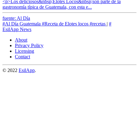
<p>Los deliciosos&nbsp;Elotes Locos&nbsp;son parte de la
gastronomía típica de Guatemala, con esta e...
fuente: Al Día
#Al Día Guatemala
#Receta de Elotes locos
#recetas
|
#
EsilApp News
About
Privacy Policy
Licensing
Contact
© 2022
EsilApp
.