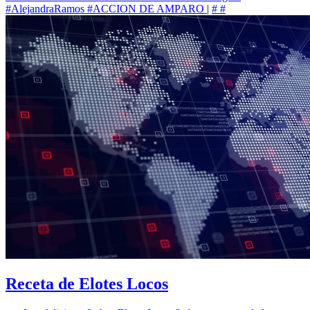
#AlejandraRamos
#ACCION DE AMPARO
|
#
#
Receta de Elotes Locos