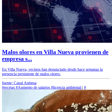
Malos olores en Villa Nueva provienen de
empresa s...
En Villa Nueva, vecinos han denunciado desde hace semanas la
presencia persistente de malos olores.
fuente: Canal Antigua
#recetas
#Aumento de salarios
#licencia ambiental
|
#