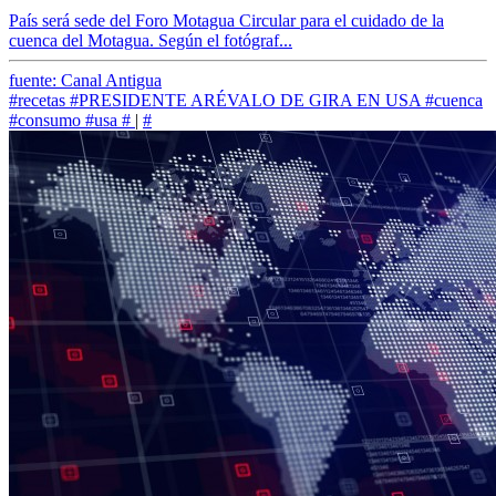
País será sede del Foro Motagua Circular para el cuidado de la
cuenca del Motagua. Según el fotógraf...
fuente: Canal Antigua
#recetas
#PRESIDENTE ARÉVALO DE GIRA EN USA
#cuenca
#consumo
#usa
#
|
#