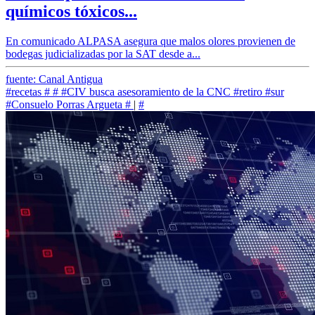
químicos tóxicos...
En comunicado ALPASA asegura que malos olores provienen de
bodegas judicializadas por la SAT desde a...
fuente: Canal Antigua
#recetas
#
#
#CIV busca asesoramiento de la CNC
#retiro
#sur
#Consuelo Porras Argueta
#
|
#