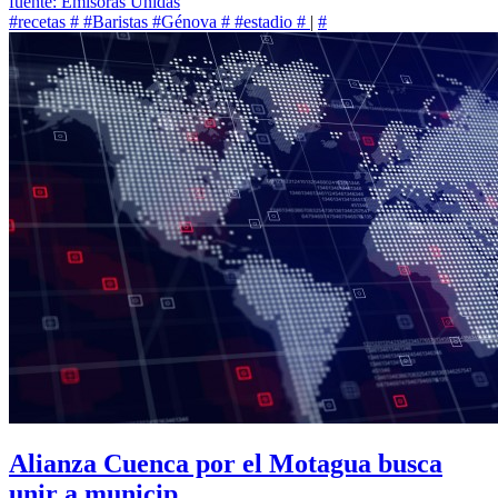
fuente: Emisoras Unidas
#recetas
#
#Baristas
#Génova
#
#estadio
#
|
#
Alianza Cuenca por el Motagua busca
unir a municip...