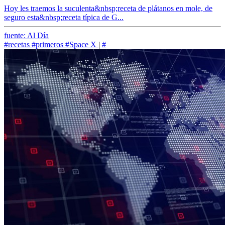
Hoy les traemos la suculenta&nbsp;receta de plátanos en mole, de
seguro esta&nbsp;receta típica de G...
fuente: Al Día
#recetas
#primeros
#Space X
|
#