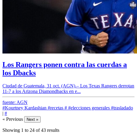
Los Rangers ponen contra las cuerdas a
los Dbacks
Ciudad de Guatemala, 31 oct. (AGN).– Los Texas Rangers derrotan
11-7 a los Arizona Diamondbacks en e...
fuente: AGN
#Kourtney Kardashian
#recetas
#
#elecciones generales
#trasladado
|
#
« Previous
Next »
Showing
1
to
24
of
43
results