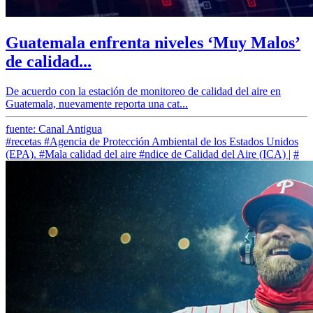
Guatemala enfrenta niveles ‘Muy Malos’
de calidad...
De acuerdo con la estación de monitoreo de calidad del aire en
Guatemala, nuevamente reporta una cat...
fuente: Canal Antigua
#recetas
#Agencia de Protección Ambiental de los Estados Unidos
(EPA).
#Mala calidad del aire
#ndice de Calidad del Aire (ICA)
|
#