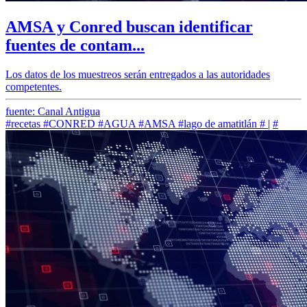
AMSA y Conred buscan identificar
fuentes de contam...
Los datos de los muestreos serán entregados a las autoridades
competentes.
fuente: Canal Antigua
#recetas
#CONRED
#AGUA
#AMSA
#lago de amatitlán
#
|
#