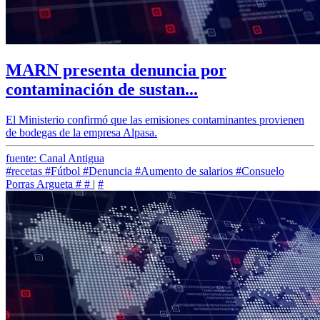
MARN presenta denuncia por
contaminación de sustan...
El Ministerio confirmó que las emisiones contaminantes provienen
de bodegas de la empresa Alpasa.
fuente: Canal Antigua
#recetas
#Fútbol
#Denuncia
#Aumento de salarios
#Consuelo
Porras Argueta
#
#
|
#