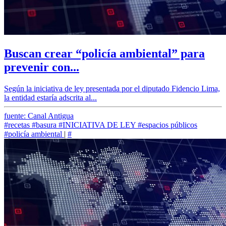
Buscan crear “policía ambiental” para
prevenir con...
Según la iniciativa de ley presentada por el diputado Fidencio Lima,
la entidad estaría adscrita al...
fuente: Canal Antigua
#recetas
#basura
#INICIATIVA DE LEY
#espacios públicos
#policía ambiental
|
#