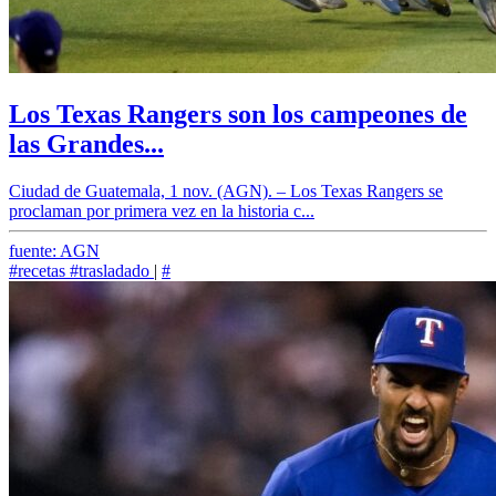
Los Texas Rangers son los campeones de
las Grandes...
Ciudad de Guatemala, 1 nov. (AGN). – Los Texas Rangers se
proclaman por primera vez en la historia c...
fuente: AGN
#recetas
#trasladado
|
#