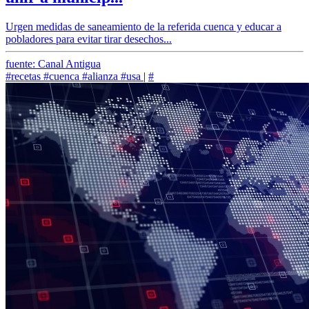
Urgen medidas de saneamiento de la referida cuenca y educar a
pobladores para evitar tirar desechos...
fuente: Canal Antigua
#recetas
#cuenca
#alianza
#usa
|
#