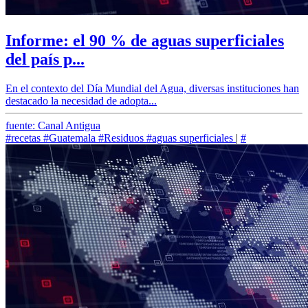
Informe: el 90 % de aguas superficiales
del país p...
En el contexto del Día Mundial del Agua, diversas instituciones han
destacado la necesidad de adopta...
fuente: Canal Antigua
#recetas
#Guatemala
#Residuos
#aguas superficiales
|
#