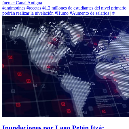
fuente: Canal Antigua
#antimotines
#recetas
#1.2 millones de estudiantes del nivel primario
podrán realizar la nivelación
#Humo
#Aumento de salarios
|
#
Inundaciones por Lago Petén Itzá: