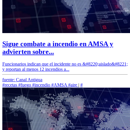
Sigue combate a incendio en AMSA y
advierten sobre...
Funcionarios indican que el incidente no es &#8220;aislado&#8221;
y reportan al menos 12 incendios a...
fuente: Canal Antigua
#recetas
#fuego
#incendio
#AMSA
#aire
|
#