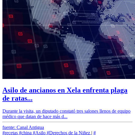
Asilo de ancianos en Xela enfrenta plaga
de ratas...
Durante la visita, un diputado constató tres salones llenos de equipo
médico que datan de hace más d...
fuente: Canal Antigua
#recetas
#china
#Asilo
#Derechos de la Niñez
|
#