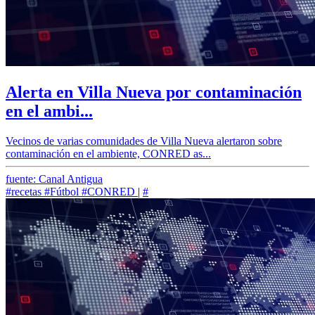
Alerta en Villa Nueva por contaminación
en el ambi...
Vecinos de varias comunidades de Villa Nueva alertaron sobre
contaminación en el ambiente, CONRED as...
fuente: Canal Antigua
#recetas
#Fútbol
#CONRED
|
#