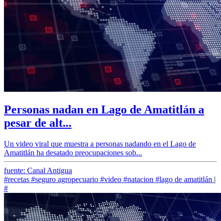
Personas nadan en Lago de Amatitlán a
pesar de alt...
Un video viral que muestra a personas nadando en el Lago de
Amatitlán ha desatado preocupaciones sob...
fuente: Canal Antigua
#recetas
#seguro agropecuario
#video
#natacion
#lago de amatitlán
|
#