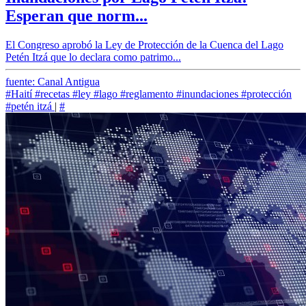
Esperan que norm...
El Congreso aprobó la Ley de Protección de la Cuenca del Lago
Petén Itzá que lo declara como patrimo...
fuente: Canal Antigua
#Haití
#recetas
#ley
#lago
#reglamento
#inundaciones
#protección
#petén itzá
|
#