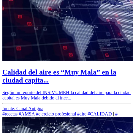
Calidad del aire es “Muy Mala” en la
ciudad capita...
Según un reporte del INSIVUMEH la calidad del aire para la ciudad
capital es Muy Mala debido al ince...
fuente: Canal Antigua
#recetas
#AMSA
#ejercicio profesional
#aire
#CALIDAD
|
#