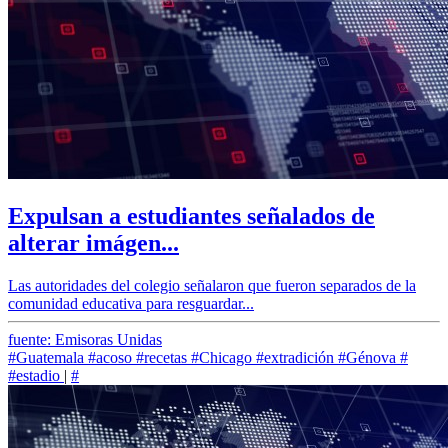
Expulsan a estudiantes señalados de
alterar imágen...
Las autoridades del colegio señalaron que fueron separados de la
comunidad educativa para resguardar...
fuente: Emisoras Unidas
#Guatemala
#acoso
#recetas
#Chicago
#extradición
#Génova
#
#estadio
|
#