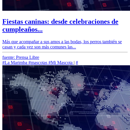
Fiestas caninas: desde celebraciones de
cumpleaños...
Más que acompañar a sus amos a las bodas, los perros también se
casan y cada vez son más comunes las...
fuente: Prensa Libre
#La Marimba
#mascotas
#Mi Mascota
|
#