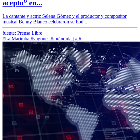
acepto” en...
La cantante y actriz Selena Gómez y el productor y compositor
musical Benny Blanco celebraron su bod...
fuente: Prensa Libre
#La Marimba
#vagones
#farándula
|
#
#