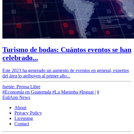
Turismo de bodas: Cuántos eventos se han
celebrado...
Este 2023 ha generado un aumento de eventos en general, expertos
del área lo atribuyen al primer año...
fuente: Prensa Libre
#Economía en Guatemala
#La Marimba
#Inguat
|
#
EsilApp News
About
Privacy Policy
Licensing
Contact