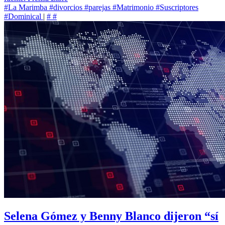
#La Marimba
#divorcios
#parejas
#Matrimonio
#Suscriptores
#Dominical
|
#
#
Selena Gómez y Benny Blanco dijeron “sí