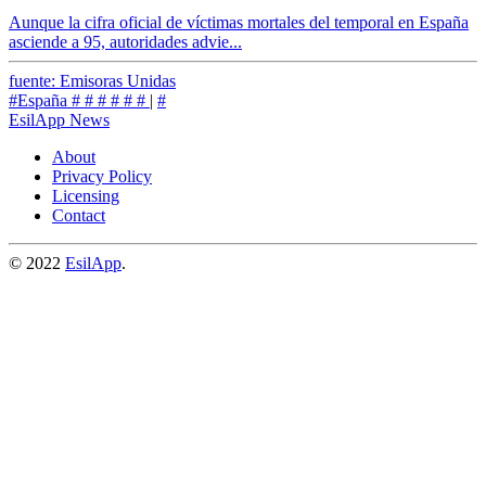
Aunque la cifra oficial de víctimas mortales del temporal en España
asciende a 95, autoridades advie...
fuente: Emisoras Unidas
#España
#
#
#
#
#
#
|
#
EsilApp News
About
Privacy Policy
Licensing
Contact
© 2022
EsilApp
.