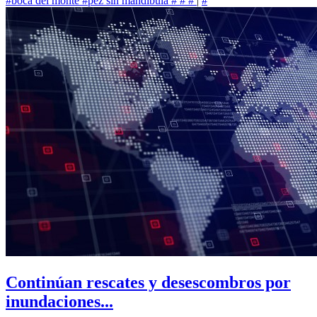
#boca del monte
#pez sin mandíbula
#
#
#
|
#
Continúan rescates y desescombros por
inundaciones...