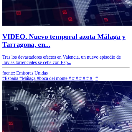
VIDEO. Nuevo temporal azota Málaga y
Tarragona, en...
Tras los devastadores efectos en Valencia, un nuevo episodio de
lluvias torrenciales se ceba con Esp...
fuente: Emisoras Unidas
#España
#Málaga
#boca del monte
#
#
#
#
#
#
#
|
#