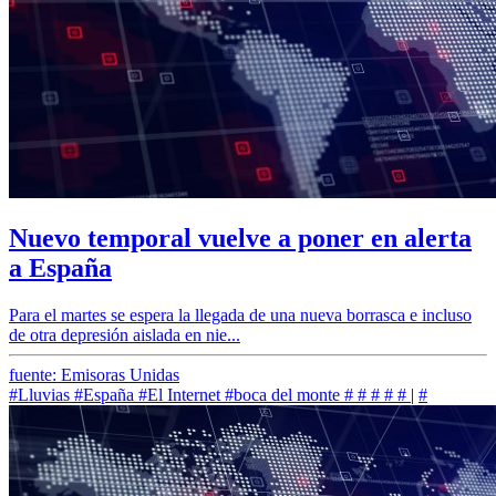
Nuevo temporal vuelve a poner en alerta
a España
Para el martes se espera la llegada de una nueva borrasca e incluso
de otra depresión aislada en nie...
fuente: Emisoras Unidas
#Lluvias
#España
#El Internet
#boca del monte
#
#
#
#
#
|
#