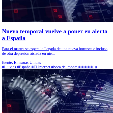
Nuevo temporal vuelve a poner en alerta
a España
Para el martes se espera la llegada de una nueva borrasca e incluso
de otra depresión aislada en nie...
fuente: Emisoras Unidas
#Lluvias
#España
#El Internet
#boca del monte
#
#
#
#
#
|
#