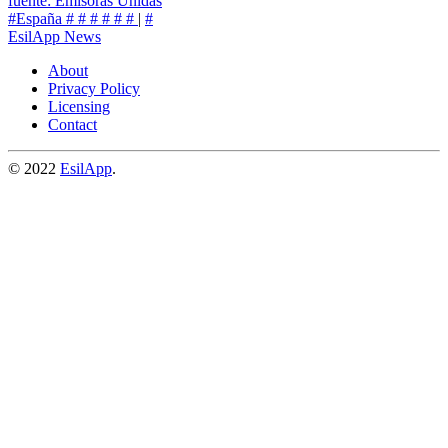
fuente: Emisoras Unidas
#España
#
#
#
#
#
#
|
#
EsilApp News
About
Privacy Policy
Licensing
Contact
© 2022
EsilApp
.