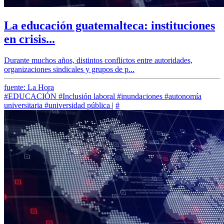
La educación guatemalteca: instituciones
en crisis...
Durante muchos años, distintos conflictos entre autoridades,
organizaciones sindicales y grupos de p...
fuente: La Hora
#EDUCACIÓN
#Inclusión laboral
#inundaciones
#autonomía
universitaria
#universidad pública
|
#