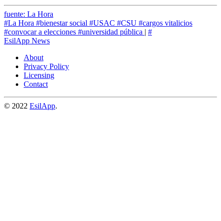
fuente: La Hora
#La Hora
#bienestar social
#USAC
#CSU
#cargos vitalicios
#convocar a elecciones
#universidad pública
|
#
EsilApp News
About
Privacy Policy
Licensing
Contact
© 2022
EsilApp
.