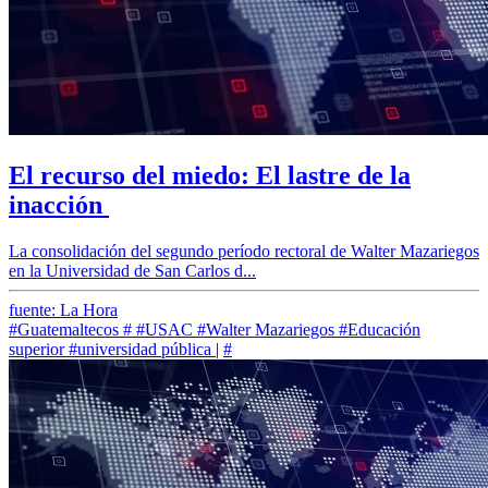
El recurso del miedo: El lastre de la
inacción
La consolidación del segundo período rectoral de Walter Mazariegos
en la Universidad de San Carlos d...
fuente: La Hora
#Guatemaltecos
#
#USAC
#Walter Mazariegos
#Educación
superior
#universidad pública
|
#