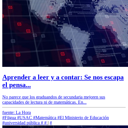
Aprender a leer y a contar: Se nos escapa
el pensa...
No parece que los graduandos de secundaria mejoren sus
capacidades de lectura ni de matemáticas. En...
fuente: La Hora
#Filgua
#USAC
#Matemática
#El Ministerio de Educación
#universidad pública
#
#
|
#