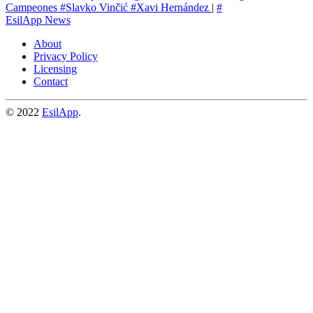
Campeones
#Slavko Vinčić
#Xavi Hernández
|
#
EsilApp News
About
Privacy Policy
Licensing
Contact
© 2022
EsilApp
.