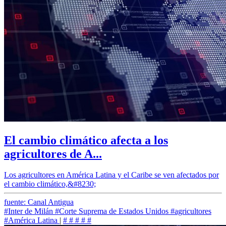
El cambio climático afecta a los
agricultores de A...
Los agricultores en América Latina y el Caribe se ven afectados por
el cambio climático,&#8230;
fuente: Canal Antigua
#Inter de Milán
#Corte Suprema de Estados Unidos
#agricultores
#América Latina
|
#
#
#
#
#