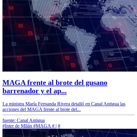
MAGA frente al brote del gusano
barrenador y el ap...
La ministra María Fernanda Rivera detalló en Canal Antigua las
acciones del MAGA frente al brote del...
fuente: Canal Antigua
#Inter de Milán
#MAGA
#
|
#