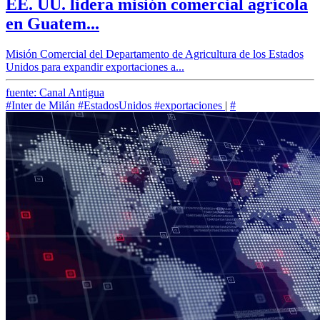
EE. UU. lidera misión comercial agrícola
en Guatem...
Misión Comercial del Departamento de Agricultura de los Estados
Unidos para expandir exportaciones a...
fuente: Canal Antigua
#Inter de Milán
#EstadosUnidos
#exportaciones
|
#