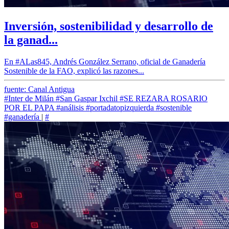
Inversión, sostenibilidad y desarrollo de
la ganad...
En #ALas845, Andrés González Serrano, oficial de Ganadería
Sostenible de la FAO, explicó las razones...
fuente: Canal Antigua
#Inter de Milán
#San Gaspar Ixchil
#SE REZARA ROSARIO
POR EL PAPA
#análisis
#portadatopizquierda
#sostenible
#ganadería
|
#