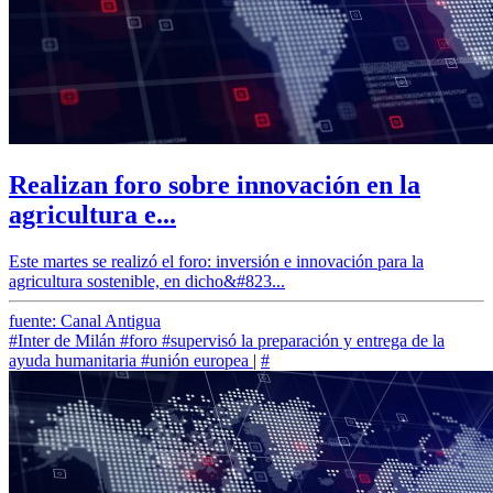
Realizan foro sobre innovación en la
agricultura e...
Este martes se realizó el foro: inversión e innovación para la
agricultura sostenible, en dicho&#823...
fuente: Canal Antigua
#Inter de Milán
#foro
#supervisó la preparación y entrega de la
ayuda humanitaria
#unión europea
|
#