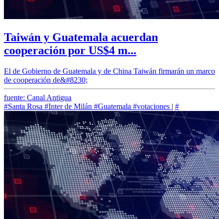
Taiwán y Guatemala acuerdan
cooperación por US$4 m...
El de Gobierno de Guatemala y de China Taiwán firmarán un marco
de cooperación de&#8230;
fuente: Canal Antigua
#Santa Rosa
#Inter de Milán
#Guatemala
#votaciones
|
#