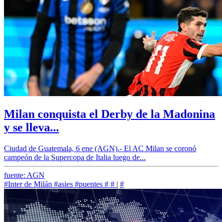
Milan conquista el Derby de la Madonina
y se lleva...
Ciudad de Guatemala, 6 ene (AGN).- El AC Milan se coronó
campeón de la Supercopa de Italia luego de...
fuente: AGN
#Inter de Milán
#asies
#puentes
#
#
|
#