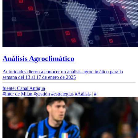
Análisis Agroclimático
Autoridades dieron a conocer un análisis agroclimático para la
semana del 13 al 17 de enero de 2025
fuente: Canal Antigua
#Inter de Milán
#gestión
#estrategias
#Aálisis
|
#