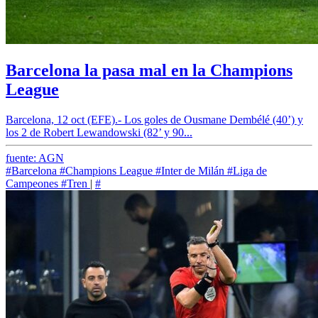
Barcelona la pasa mal en la Champions
League
Barcelona, 12 oct (EFE).- Los goles de Ousmane Dembélé (40’) y
los 2 de Robert Lewandowski (82’ y 90...
fuente: AGN
#Barcelona
#Champions League
#Inter de Milán
#Liga de
Campeones
#Tren
|
#