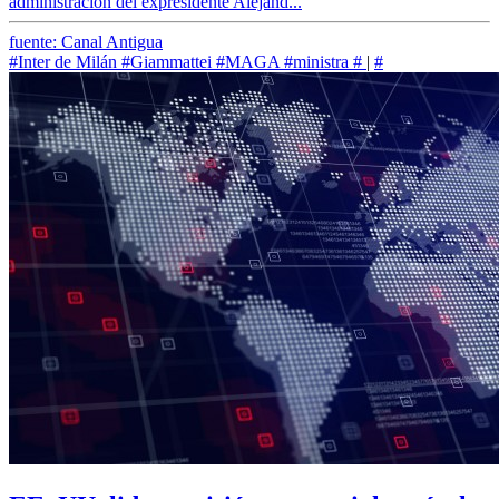
administración del expresidente Alejand...
fuente: Canal Antigua
#Inter de Milán
#Giammattei
#MAGA
#ministra
#
|
#