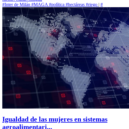
#Inter de Milán
#MAGA
#política
#hectáreas
#riego
|
#
Igualdad de las mujeres en sistemas
agroalimentari...