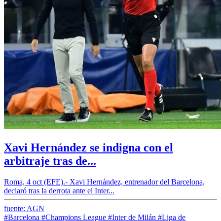
Xavi Hernández se indigna con el
arbitraje tras de...
Roma, 4 oct (EFE).- Xavi Hernández, entrenador del Barcelona,
declaró tras la derrota ante el Inter...
fuente: AGN
#Barcelona
#Champions League
#Inter de Milán
#Liga de