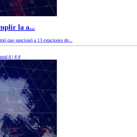
lir la a...
ó que sancionó a 13 estaciones de...
ural
#
|
#
#