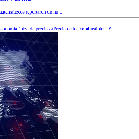
guatemaltecos reportaron un nu...
economia
#alza de precios
#Precio de los combustibles
|
#