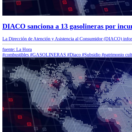
DIACO sanciona a 13 gasolineras por incump
La Dirección de Atención y Asistencia al Consumidor (DIACO) inform
fuente: La Hora
#combustibles
#GASOLINERAS
#Diaco
#Subsidio
#patrimonio cult