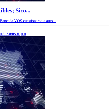
les; Sico...
a Bancada VOS cuestionaron a auto...
#Subsidio
#
|
#
#