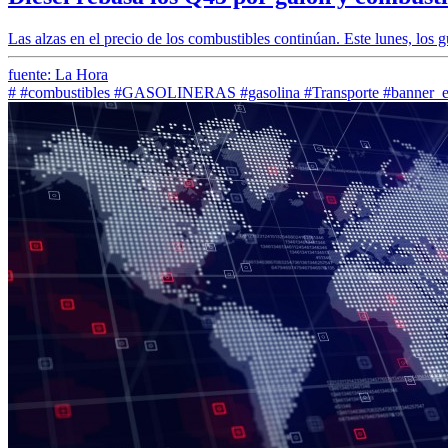
Las alzas en el precio de los combustibles continúan. Este lunes, los 
fuente: La Hora
#
#combustibles
#GASOLINERAS
#gasolina
#Transporte
#banner_