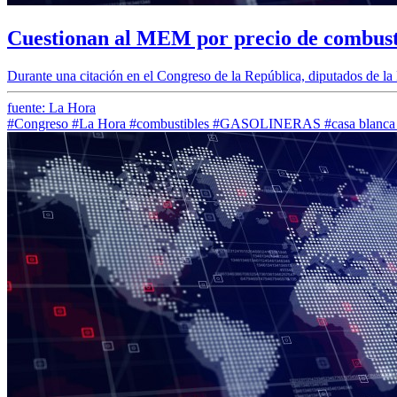
Cuestionan al MEM por precio de combustib
Durante una citación en el Congreso de la República, diputados de l
fuente: La Hora
#Congreso
#La Hora
#combustibles
#GASOLINERAS
#casa blanca