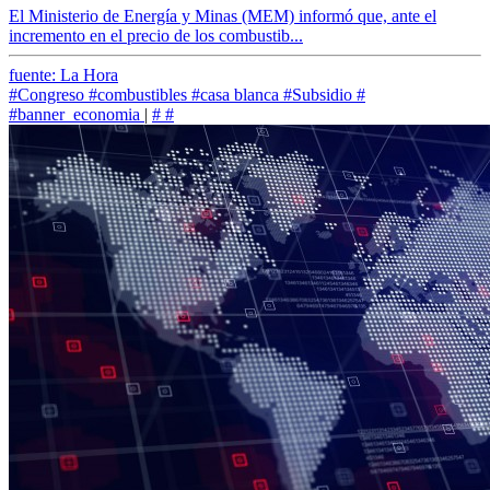
El Ministerio de Energía y Minas (MEM) informó que, ante el
incremento en el precio de los combustib...
fuente: La Hora
#Congreso
#combustibles
#casa blanca
#Subsidio
#
#banner_economia
|
#
#