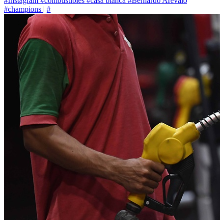
#Instagram
#combustibles
#casa blanca
#Bernardo Arévalo
#champions
|
#