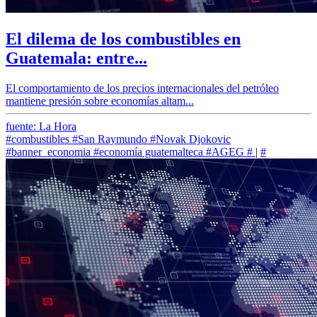
El dilema de los combustibles en
Guatemala: entre...
El comportamiento de los precios internacionales del petróleo
mantiene presión sobre economías altam...
fuente: La Hora
#combustibles
#San Raymundo
#Novak Djokovic
#banner_economia
#economía guatemalteca
#AGEG
#
|
#