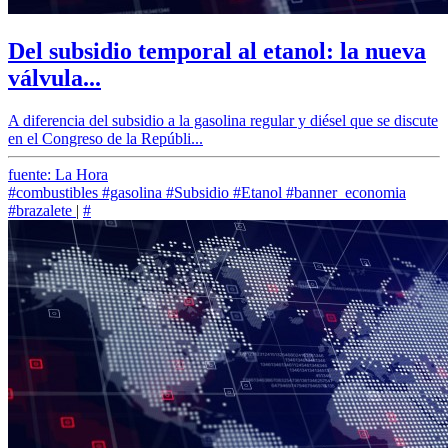
Del subsidio temporal al etanol: la nueva
válvula...
A diferencia del subsidio a la gasolina regular y diésel que se discute
en el Congreso de la Repúbli...
fuente: La Hora
#combustibles
#gasolina
#Subsidio
#Etanol
#banner_economia
#brazalete
|
#