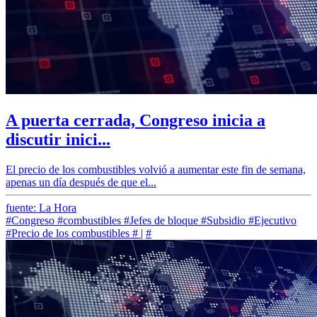
A puerta cerrada, Congreso inicia a
discutir inici...
El precio de los combustibles volvió a aumentar este fin de semana,
apenas un día después de que el...
fuente: La Hora
#Congreso
#combustibles
#Jefes de bloque
#Subsidio
#Ejecutivo
#Precio de los combustibles
#
|
#