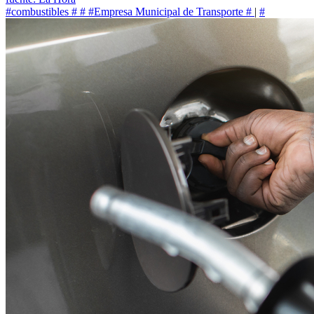
#combustibles
#
#
#Empresa Municipal de Transporte
#
|
#