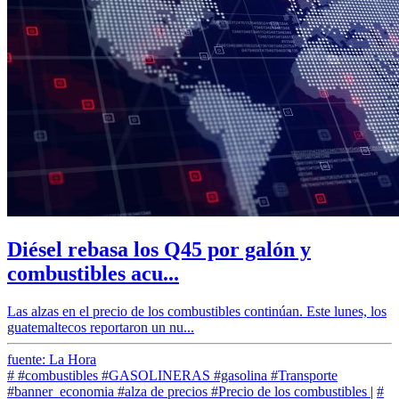
Diésel rebasa los Q45 por galón y
combustibles acu...
Las alzas en el precio de los combustibles continúan. Este lunes, los
guatemaltecos reportaron un nu...
fuente: La Hora
#
#combustibles
#GASOLINERAS
#gasolina
#Transporte
#banner_economia
#alza de precios
#Precio de los combustibles
|
#