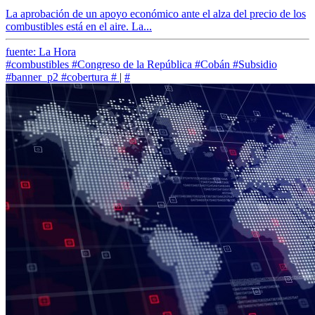
La aprobación de un apoyo económico ante el alza del precio de los
combustibles está en el aire. La...
fuente: La Hora
#combustibles
#Congreso de la República
#Cobán
#Subsidio
#banner_p2
#cobertura
#
|
#