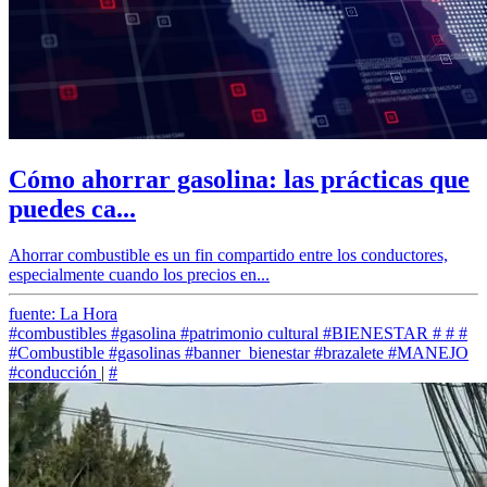
Cómo ahorrar gasolina: las prácticas que
puedes ca...
Ahorrar combustible es un fin compartido entre los conductores,
especialmente cuando los precios en...
fuente: La Hora
#combustibles
#gasolina
#patrimonio cultural
#BIENESTAR
#
#
#
#Combustible
#gasolinas
#banner_bienestar
#brazalete
#MANEJO
#conducción
|
#