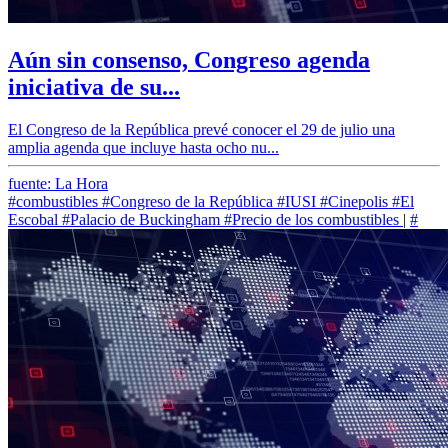
Aún sin consenso, Congreso agenda
iniciativa de su...
El Congreso de la República prevé conocer el 29 de julio una
amplia agenda que incluye hasta ocho nu...
fuente: La Hora
#combustibles
#Congreso de la República
#IUSI
#Cinepolis
#El
Escobal
#Palacio de Buckingham
#Precio de los combustibles
|
#