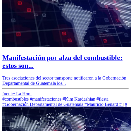
Manifestación por alza del combustible:
estos son...
Tres asociaciones del sector transporte notificaron a la Gobernación
Departamental de Guatemala los...
fuente: La Hora
#combustibles
#manifestaciones
#Kim Kardashian
#fiesta
#Gobernación Departamental de Guatemala
#Mauricio Benard
#
|
#