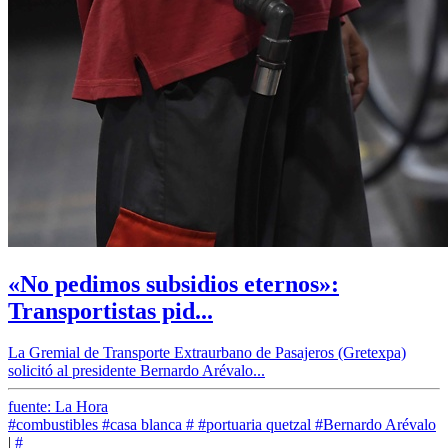
«No pedimos subsidios eternos»:
Transportistas pid...
La Gremial de Transporte Extraurbano de Pasajeros (Gretexpa)
solicitó al presidente Bernardo Arévalo...
fuente: La Hora
#combustibles
#casa blanca
#
#portuaria quetzal
#Bernardo Arévalo
|
#