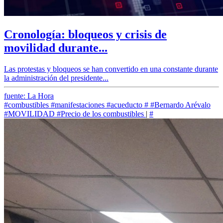
Cronología: bloqueos y crisis de
movilidad durante...
Las protestas y bloqueos se han convertido en una constante durante
la administración del presidente...
fuente: La Hora
#combustibles
#manifestaciones
#acueducto
#
#Bernardo Arévalo
#MOVILIDAD
#Precio de los combustibles
|
#