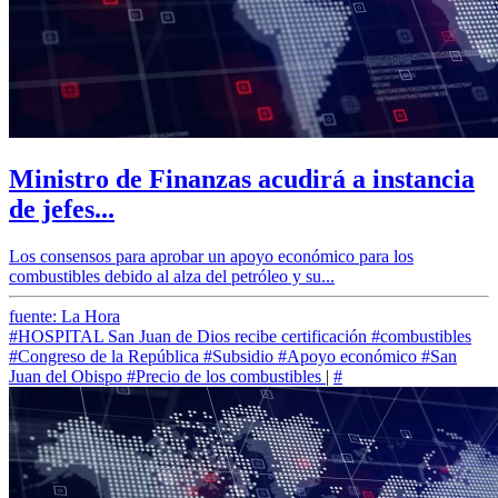
Ministro de Finanzas acudirá a instancia
de jefes...
Los consensos para aprobar un apoyo económico para los
combustibles debido al alza del petróleo y su...
fuente: La Hora
#HOSPITAL San Juan de Dios recibe certificación
#combustibles
#Congreso de la República
#Subsidio
#Apoyo económico
#San
Juan del Obispo
#Precio de los combustibles
|
#