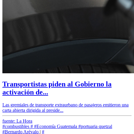
Transportistas piden al Gobierno la
activación de...
Las gremiales de transporte extraurbano de pasajeros emitieron una
carta abierta dirigida al preside...
fuente: La Hora
#combustibles
#
#Economía Guatemala
#portuaria quetzal
#Bernardo Arévalo
|
#