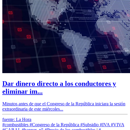
Dar dinero directo a los conductores y
eliminar im...
Minutos antes de que el Congreso de la República iniciara la sesión
extraordinaria de este miércoles...
fuente: La Hora
#combustibles
#Congreso de la República
#Subsidio
#IVA
#VIVA
#CABAL
#banner_p5
#Precio de los combustibles
|
#