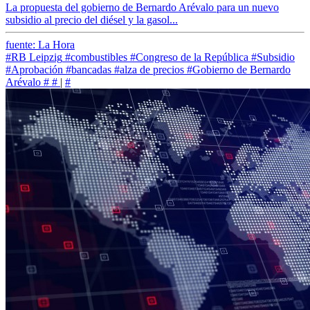
La propuesta del gobierno de Bernardo Arévalo para un nuevo
subsidio al precio del diésel y la gasol...
fuente: La Hora
#RB Leipzig
#combustibles
#Congreso de la República
#Subsidio
#Aprobación
#bancadas
#alza de precios
#Gobierno de Bernardo
Arévalo
#
#
|
#