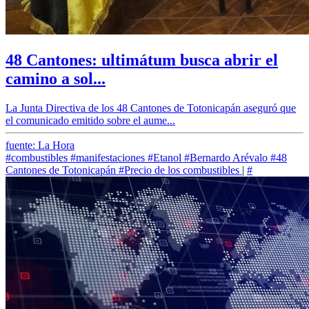
48 Cantones: ultimátum busca abrir el
camino a sol...
La Junta Directiva de los 48 Cantones de Totonicapán aseguró que
el comunicado emitido sobre el aume...
fuente: La Hora
#combustibles
#manifestaciones
#Etanol
#Bernardo Arévalo
#48
Cantones de Totonicapán
#Precio de los combustibles
|
#